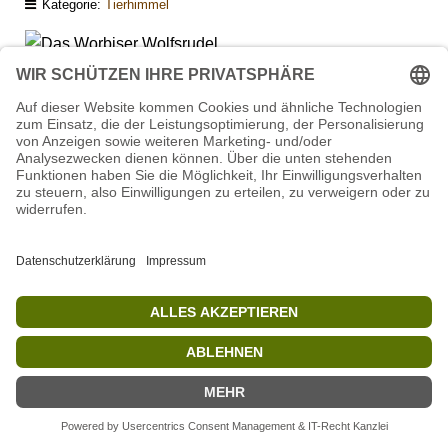
Kategorie:
Tierhimmel
Das Wolfsrudel
Im Jahre 1998 konnten das Deutsche Tierhilfswerk e.V.
und die Aktion Bärenhilfswerke e.V. ein Rudel
Timberwölfe aus einer maroden Privathaltung in
Türkheim befreien. Nach und nach hatte ein begeisterter
„Wolfsfreund“ ein Wolfsrudel aus verschiedenen
Einzeltieren zusammengesetzt und auf 240 m² Rollsplitt
gehalten. Mit der Übernahme in den Bärenwald konnte
den Tieren weit mehr Platz, Natur und Denksport
geboten werden. Denn nach Wolfsmanier trugen sie zur
Resozialisierung der verhaltensgestörten Bären
entscheidend bei und galten im Park als die
Bärentherapeuten schlechthin.