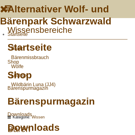
Alternativer Wolf- und
Bärenpark Schwarzwald
Wissensbereiche
Startseite
Startseite
Bären
Bärenmissbrauch
Shop
Wölfe
Shop
Luchse
Wildbärin Luna (JJ4)
Bärenspurmagazin
Bärenspurmagazin
Downloads
Kategorie:
Wissen
Downloads
Bären