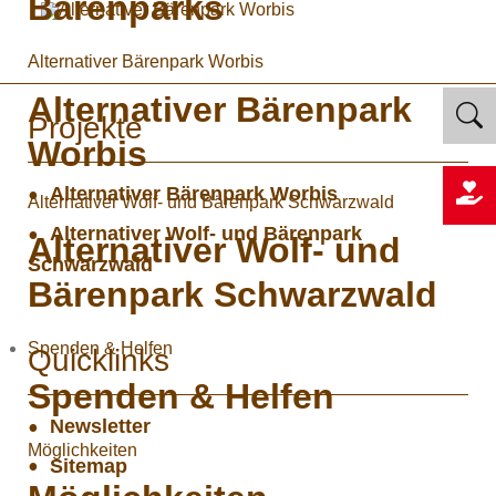
Bärenparks
Alternativer Bärenpark Worbis
Alternativer Bärenpark
Projekte
Worbis
Alternativer Bärenpark Worbis
Alternativer Wolf- und Bärenpark Schwarzwald
Alternativer Wolf- und Bärenpark
Alternativer Wolf- und
Schwarzwald
Bärenpark Schwarzwald
Spenden & Helfen
Quicklinks
Spenden & Helfen
Newsletter
Möglichkeiten
Sitemap