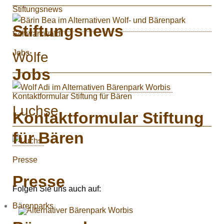
Stiftungsnews
Stiftungsnews
Jobs
Wölfe
Jobs
Kontaktformular Stiftung für Bären
Luchse
Kontaktformular Stiftung
für Bären
Presse
Presse
Folgen Sie uns auch auf:
Bärenparks