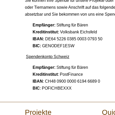
Sie können Ihre Spende für unsere Projekte ode
oder Tiernamens sowie Anschrift auf das folgende
absetzbar und Sie bekommen von uns eine Spen
Empfänger:
Stiftung für Bären
Kreditinstitut:
Volksbank Eichsfeld
IBAN:
DE64 5226 0385 0003 0793 50
BIC:
GENODEF1ESW
Spendenkonto Schweiz
Empfänger:
Stiftung für Bären
Kreditinstitut
: PostFinance
IBAN
: CH48 0900 0000 6194 6689 0
BIC
: POFICHBEXXX
Projekte
Qui