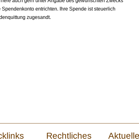
r Tiere auch gern unter Angabe des gewünschten Zwecks
 Spendenkonto entrichten. Ihre Spende ist steuerlich
denquittung zugesandt.
cklinks
Rechtliches
Aktuell