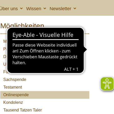
Über uns
Wissen
Newsletter
Möglichkeiten
Möglichkeiten
Patenschaften
Direktspenden / Zustiftungen
Unternehmen helfen
Futtereimer
Sachspende
Testament
Onlinespende
Kondolenz
Tausend Tatzen Taler