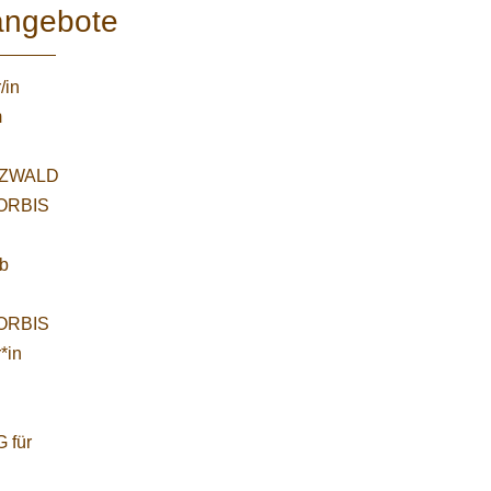
angebote
/in
m
ZWALD
WORBIS
:
ab
WORBIS
*in
 für