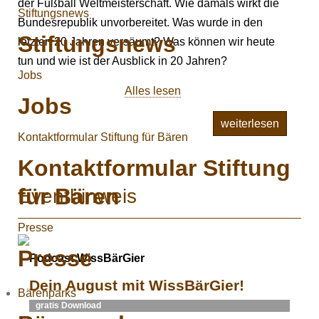
der Fußball Weltmeisterschaft. Wie damals wirkt die
Stiftungsnews
Bundesrepublik unvorbereitet. Was wurde in den
Stiftungsnews
letzten 20 Jahren versäumt? Was können wir heute
tun und wie ist der Ausblick in 20 Jahren?
Jobs
Alles lesen
Jobs
weiterlesen
Kontaktformular Stiftung für Bären
Kontaktformular Stiftung
für Bären
Eventhinweis
Presse
Presse
Podcast WissBärGier
Dein August mit WissBärGier!
Bärenparks
gratis Download