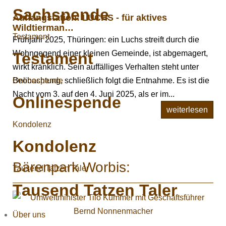
Sachspende
Auffangstation: LUCHS - für aktives
Wildtierman…
Testament
Frühjahr 2025, Thüringen: ein Luchs streift durch die
Wohngegend einer kleinen Gemeinde, ist abgemagert,
Testament
wirkt kränklich. Sein auffälliges Verhalten steht unter
Onlinespende
Beobachtung, schließlich folgt die Entnahme. Es ist die
Nacht vom 3. auf den 4. Juni 2025, als er im...
Onlinespende
weiterlesen
Kondolenz
Kondolenz
Bärenpark Worbis:
Tausend Tatzen Taler
Tausend Tatzen Taler
Über uns