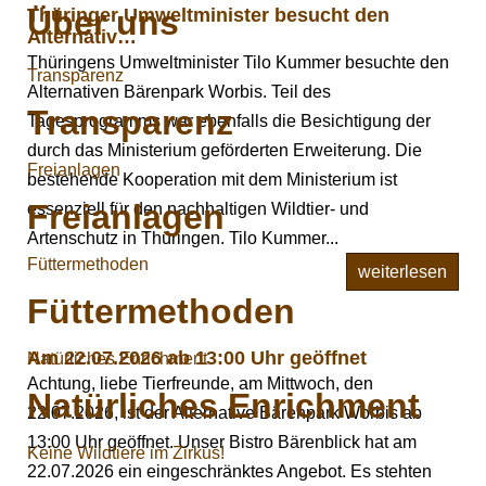
Über uns
Thüringer Umweltminister besucht den
Alternativ…
Thüringens Umweltminister Tilo Kummer besuchte den
Transparenz
Alternativen Bärenpark Worbis. Teil des
Transparenz
Tagesprogramms war ebenfalls die Besichtigung der
durch das Ministerium geförderten Erweiterung. Die
Freianlagen
bestehende Kooperation mit dem Ministerium ist
Freianlagen
essenziell für den nachhaltigen Wildtier- und
Artenschutz in Thüringen. Tilo Kummer...
Füttermethoden
weiterlesen
Füttermethoden
Am 22.07.2026 ab 13:00 Uhr geöffnet
Natürliches Enrichment
Achtung, liebe Tierfreunde, am Mittwoch, den
Natürliches Enrichment
22.07.2026, ist der Alternative Bärenpark Worbis ab
13:00 Uhr geöffnet. Unser Bistro Bärenblick hat am
Keine Wildtiere im Zirkus!
22.07.2026 ein eingeschränktes Angebot. Es stehten