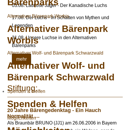
Bärenparks
03.08. Lautlose Jäger - Der Kanadische Luchs
Alternativer Bärenpark Worbis
17.08. Der Luchs - Im Schatten von Mythen und
Legenden
Alternativer Bärenpark
Worbis
31.08. Unsere Luchse in den Alternativen
Bärenparks
Alternativer Wolf- und Bärenpark Schwarzwald
mehr
Alternativer Wolf- und
Bärenpark Schwarzwald
Stiftung:
Spenden & Helfen
Spenden & Helfen
20 Jahre Bärengedenktag - Ein Hauch
Normalität …
Möglichkeiten
Als Braunbär BRUNO (JJ1) am 26.06.2006 in Bayern