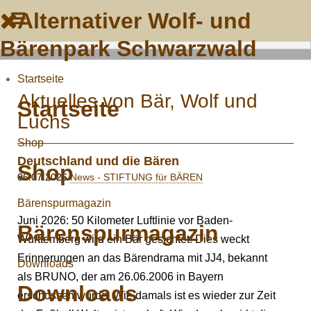
Alternativer Wolf- und
Bärenpark Schwarzwald
Startseite
Aktuelles von Bär, Wolf und
Startseite
Luchs
Shop
Deutschland und die Bären
Shop
06.07.2026
News - STIFTUNG für BÄREN
Bärenspurmagazin
Juni 2026: 50 Kilometer Luftlinie vor Baden-
Bärenspurmagazin
Württemberg wird ein Bär gesichtet. Dies weckt
Erinnerungen an das Bärendrama mit JJ4, bekannt
Downloads
als BRUNO, der am 26.06.2006 in Bayern
Downloads
erschossen wurde. Wie damals ist es wieder zur Zeit