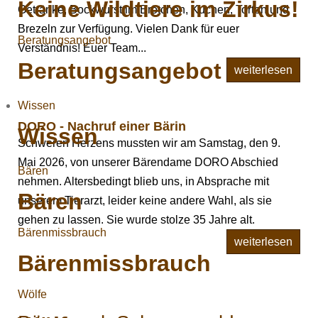
Keine Wildtiere im Zirkus!
Getränke, Bockwurst im Brötchen, Kuchen, Torten und
Brezeln zur Verfügung. Vielen Dank für euer
Beratungsangebot
Verständnis! Euer Team...
Beratungsangebot
weiterlesen
Wissen
DORO - Nachruf einer Bärin
Wissen
Schweren Herzens mussten wir am Samstag, den 9.
Mai 2026, von unserer Bärendame DORO Abschied
Bären
nehmen. Altersbedingt blieb uns, in Absprache mit
Bären
unserem Tierarzt, leider keine andere Wahl, als sie
gehen zu lassen. Sie wurde stolze 35 Jahre alt.
Bärenmissbrauch
weiterlesen
Bärenmissbrauch
Wölfe