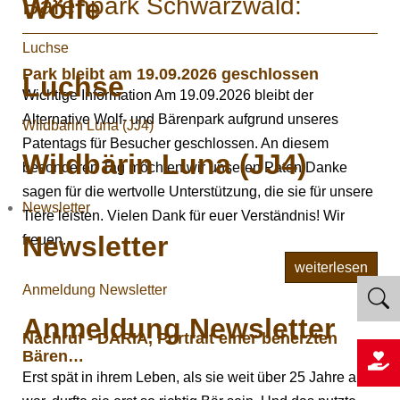
Bärenpark Schwarzwald:
Wölfe
Luchse
Park bleibt am 19.09.2026 geschlossen
Luchse
Wichtige Information Am 19.09.2026 bleibt der
Alternative Wolf- und Bärenpark aufgrund unseres
Wildbärin Luna (JJ4)
Patentags für Besucher geschlossen. An diesem
Wildbärin Luna (JJ4)
besonderen Tag möchten wir unseren Paten Danke
sagen für die wertvolle Unterstützung, die sie für unsere
Newsletter
Tiere leisten. Vielen Dank für euer Verständnis! Wir
Newsletter
freuen...
weiterlesen
Anmeldung Newsletter
Anmeldung Newsletter
Nachruf - DARIA, Portrait einer beherzten
Bären…
Erst spät in ihrem Leben, als sie weit über 25 Jahre alt