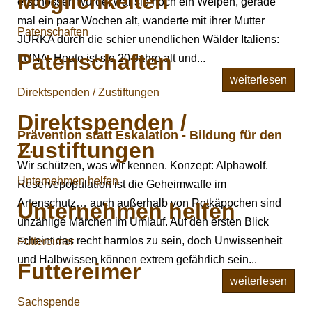
Möglichkeiten
erschossen wurde, war sie noch ein Welpen, gerade
mal ein paar Wochen alt, wanderte mit ihrer Mutter
Patenschaften
JURKA durch die schier unendlichen Wälder Italiens:
Patenschaften
LUNA. Heute ist sie 20 Jahre alt und...
weiterlesen
Direktspenden / Zustiftungen
Direktspenden /
Prävention statt Eskalation - Bildung für den
Zustiftungen
T…
Wir schützen, was wir kennen. Konzept: Alphawolf.
Unternehmen helfen
Reservepopulation ist die Geheimwaffe im
Artenschutz… auch außerhalb von Rotkäppchen sind
Unternehmen helfen
unzählige Märchen im Umlauf. Auf den ersten Blick
scheint das recht harmlos zu sein, doch Unwissenheit
Futtereimer
und Halbwissen können extrem gefährlich sein...
Futtereimer
weiterlesen
Sachspende