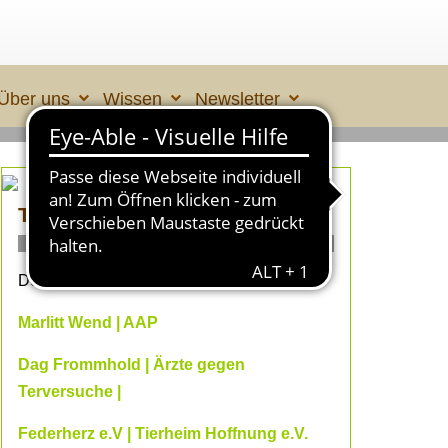
Über uns
Wissen
Newsletter
TIERLEID made in ÜBERALL 2
ONLINE- Fachvorträge
Dein Online-Herbst 2026 mit
Marlitt Wend | AAP
Dag Frommhold | Ärzte gegen
Terversuche |
Federherz e.V | Tierheim Hoffnung e.V.