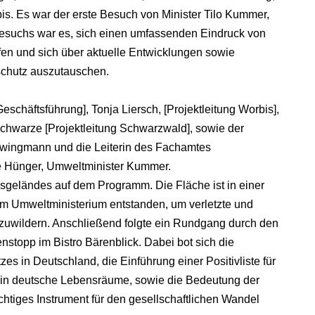
is. Es war der erste Besuch von Minister Tilo Kummer,
 Besuchs war es, sich einen umfassenden Eindruck von
en und sich über aktuelle Entwicklungen sowie
schutz auszutauschen.
häftsführung], Tonja Liersch, [Projektleitung Worbis],
Schwarze [Projektleitung Schwarzwald], sowie der
 Zwingmann und die Leiterin des Fachamtes
lie Hünger, Umweltminister Kummer.
sgeländes auf dem Programm. Die Fläche ist in einer
em Umweltministerium entstanden, um verletzte und
zuwildern. Anschließend folgte ein Rundgang durch den
stopp im Bistro Bärenblick. Dabei bot sich die
zes in Deutschland, die Einführung einer Positivliste für
s in deutsche Lebensräume, sowie die Bedeutung der
chtiges Instrument für den gesellschaftlichen Wandel