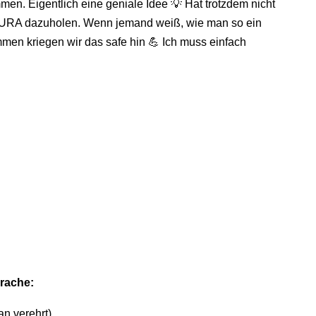
en. Eigentlich eine geniale Idee 💡 Hat trotzdem nicht
h LAURA dazuholen. Wenn jemand weiß, wie man so ein
men kriegen wir das safe hin 💪 Ich muss einfach
rache:
n verehrt)