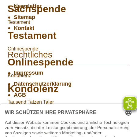
Newsletter
Sachspende
Sitemap
Testament
Kontakt
Testament
Onlinespende
Rechtliches
Onlinespende
Impressum
Kondolenz
Datenschutzerklärung
Kondolenz
AGB
Tausend Tatzen Taler
Widerrufsbelehrung
Tausend Tatzen Taler
Versand- und Zahlungsinformationen
Über uns