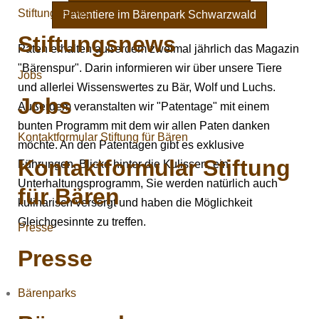
Stiftungsnews
Patentiere im Bärenpark Schwarzwald
Stiftungsnews
Paten erhalten außerdem zweimal jährlich das Magazin
"Bärenspur". Darin informieren wir über unsere Tiere
Jobs
und allerlei Wissenswertes zu Bär, Wolf und Luchs.
Jobs
Außerdem veranstalten wir "Patentage" mit einem
bunten Programm mit dem wir allen Paten danken
Kontaktformular Stiftung für Bären
möchte. An den Patentagen gibt es exklusive
Kontaktformular Stiftung
Führungen, Blicke hinter die Kulissen, ein
Unterhaltungsprogramm, Sie werden natürlich auch
für Bären
kulinarisch versorgt und haben die Möglichkeit
Gleichgesinnte zu treffen.
Presse
Presse
Bärenparks