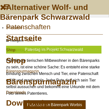
Alternativer Wolf- und
Bärenpark Schwarzwald
Patenschaften
Startseite
Startseite
Kategorie:
Helfen
Patentag im Projekt Schwarzwald
Shop
Shop
Pate für die tierischen Mitbewohner in den Bärenparks
zu sein, ist eine schöne Sache: Es entsteht eine starke
Bärenspurmagazin
Bindung zwischen Mensch und Tier, eine Patenschaft
Bärenspurmagazin
erfüllt und macht stolz. Jeder Pate darf sich sein Tier
selbst aussuchen und bekommt eine Urkunde mit dem
Downloads
Foto seines Patentieres.
Downloads
Patentiere im Bärenpark Worbis