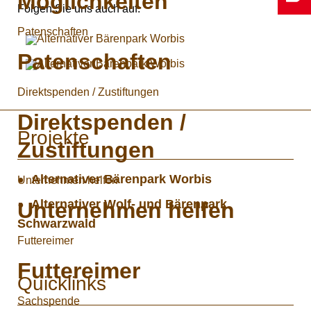
Möglichkeiten
Folgen Sie uns auch auf:
Patenschaften
Patenschaften
Direktspenden / Zustiftungen
Direktspenden /
Projekte
Zustiftungen
Alternativer Bärenpark Worbis
Unternehmen helfen
Alternativer Wolf- und Bärenpark
Unternehmen helfen
Schwarzwald
Futtereimer
Futtereimer
Quicklinks
Sachspende