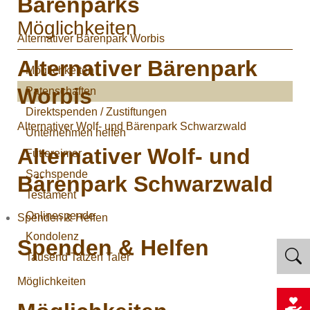
Bärenparks
Möglichkeiten
Alternativer Bärenpark Worbis
Alternativer Bärenpark
Möglichkeiten
Worbis
Patenschaften
Direktspenden / Zustiftungen
Alternativer Wolf- und Bärenpark Schwarzwald
Unternehmen helfen
Alternativer Wolf- und
Futtereimer
Sachspende
Bärenpark Schwarzwald
Testament
Onlinespende
Spenden & Helfen
Kondolenz
Spenden & Helfen
Tausend Tatzen Taler
Möglichkeiten