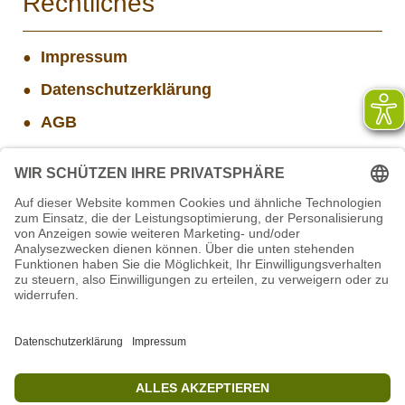
Rechtliches
Impressum
Datenschutzerklärung
AGB
Widerrufsbelehrung
Versand- und Zahlungsinformationen
Aktuelle Stellenangebote
Projekt WORBIS Praktikum: Technik (ab Herbst)
Mitarbeiter(w/m/d) Imbiss - Betrieb im Projekt
SCHWARZWALD
STIFTUNG für BÄREN - Stellvertretende