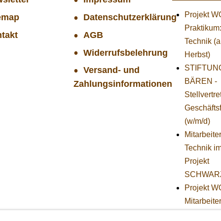
Projekt 
emap
Datenschutzerklärung
Praktikum
takt
AGB
Technik (
Widerrufsbelehrung
Herbst)
STIFTUNG
Versand- und
BÄREN -
Zahlungsinformationen
Stellvertr
Geschäfts
(w/m/d)
Mitarbeiter
Technik i
Projekt
SCHWAR
Projekt 
Mitarbeiter
(w/m/d) in