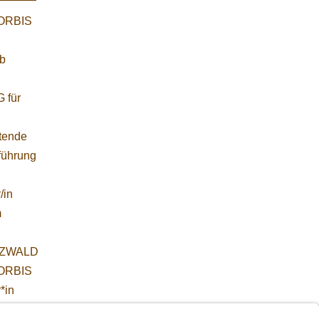
WORBIS
:
ab
 für
etende
führung
/in
m
ZWALD
WORBIS
*in