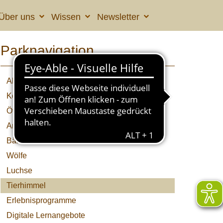
Über uns
Wissen
Newsletter
Parknavigation
Aktuelles
Kolumne
Öffnungszeiten & Preise
Anfahrt
Bären
Wölfe
Luchse
Tierhimmel
Erlebnisprogramme
Digitale Lernangebote