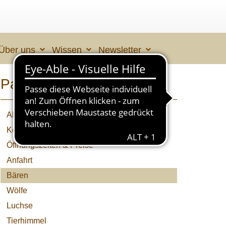
Über uns
Wissen
Newsletter
Parknavigation
Aktuelles
Kolumne
Öffnungszeiten & Preise
Anfahrt
Bären
Wölfe
Luchse
Tierhimmel