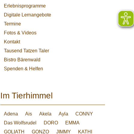
Erlebnisprogramme
Digitale Lernangebote
Termine
Fotos & Videos
Kontakt
Tausend Tatzen Taler
Bistro Bärenwald
Spenden & Helfen
che: Es entsteht
 Pate darf sich
Im Tierhimmel
Adena
Ais
Akela
Ayla
CONNY
Das Wolfsrudel
DORO
EMMA
GOLIATH
GONZO
JIMMY
KATHI