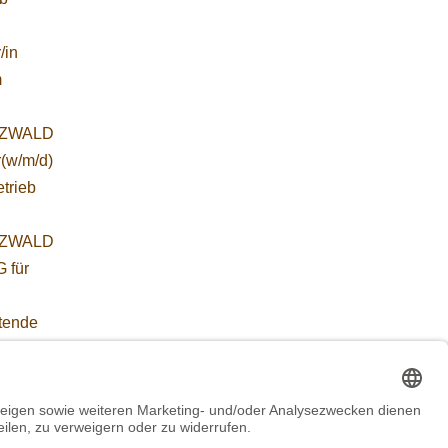
/in
m
ZWALD
r(w/m/d)
etrieb
ZWALD
 für
etende
führung
WORBIS
*in