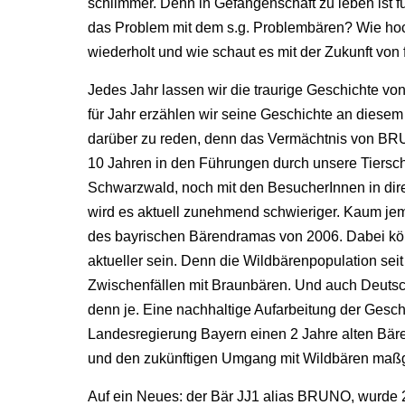
schlimmer. Denn in Gefangenschaft zu leben ist fü
das Problem mit dem s.g. Problembären? Wie hoch
wiederholt und wie schaut es mit der Zukunft von
Jedes Jahr lassen wir die traurige Geschichte v
für Jahr erzählen wir seine Geschichte an diesem
darüber zu reden, denn das Vermächtnis von BRU
10 Jahren in den Führungen durch unsere Tiersch
Schwarzwald, noch mit den BesucherInnen in di
wird es aktuell zunehmend schwieriger. Kaum j
des bayrischen Bärendramas von 2006. Dabei könn
aktueller sein. Denn die Wildbärenpopulation sei
Zwischenfällen mit Braunbären. Und auch Deutsch
denn je. Eine nachhaltige Aufarbeitung der Gesch
Landesregierung Bayern einen 2 Jahre alten Bären
und den zukünftigen Umgang mit Wildbären maßge
Auf ein Neues: der Bär JJ1 alias BRUNO, wurde 20