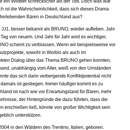
r ein Wildtier schrecklicher als der Tod. Doch was war
 ist die Wahrscheinlichkeit, dass sich dieses Drama
 freilebenden Bären in Deutschland aus?
on JJ1, besser bekannt als BRUNO, wieder aufleben. Jahr
 Tag von neuem. Und Jahr für Jahr wird es wichtiger,
NO scheint zu verblassen. Wenn wir beispielsweise vor
utzprojekte, sowohl in Worbis als auch im
rekten Dialog über das Thema BRUNO gehen konnten,
emand, unabhängig vom Alter, weiß von den Umständen
te das sich darin verbergende Konfliktpotential nicht
t damals ist gestiegen. Immer häufiger kommt es zu
land ist nach wie vor Erwartungsland für Bären, mehr
ehnisse, der Hintergründe die dazu führten, dass die
 erschießen ließ, könnte von großer Wichtigkeit sein
blich unterstützen.
04 in den Wäldern des Trentino, Italien, geboren.