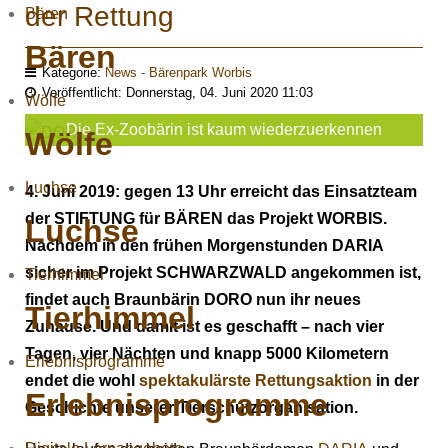
der Rettung
Bären
Bären
Kategorie:
News - Bärenpark Worbis
Veröffentlicht: Donnerstag, 04. Juni 2020 11:03
Wölfe
Die Ex-Zoobärin ist kaum wiederzuerkennen
Wölfe
Luchse
4. Juni 2019: gegen 13 Uhr erreicht das Einsatzteam
der STIFTUNG für BÄREN das Projekt WORBIS.
Luchse
Nachdem in den frühen Morgenstunden DARIA
sicher im Projekt SCHWARZWALD angekommen ist,
Tierhimmel
findet auch Braunbärin DORO nun ihr neues
Tierhimmel
Zuhause. Und damit ist es geschafft – nach vier
Tagen, vier Nächten und knapp 5000 Kilometern
Erlebnisprogramme
endet die wohl
spektakulärste Rettungsaktion
in der
Erlebnisprogramme
Geschichte unserer Tierschutzorganisation.