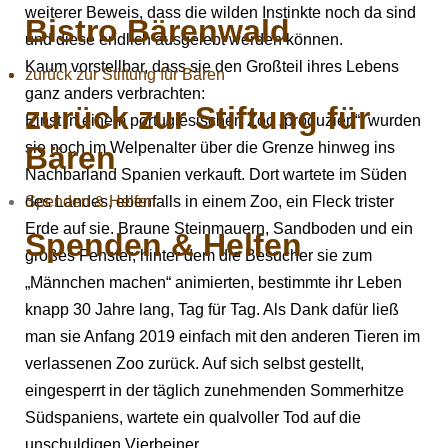
weiterer Beweis, dass die wilden Instinkte noch da sind
Bistro Bärenwald
und diese endlich ausgelebt werden können.
Kaum vorstellbar, dass sie den Großteil ihres Lebens
zurück zur Stiftung für Bären
ganz anders verbrachten:
zurück zur Stiftung für
Einst in einem portugiesischen Zoo „produziert“, wurden
sie noch im Welpenalter über die Grenze hinweg ins
Bären
Nachbarland Spanien verkauft. Dort wartete im Süden
Spenden & Helfen
des Landes, ebenfalls in einem Zoo, ein Fleck trister
Erde auf sie. Braune Steinmauern, Sandboden und ein
Spenden & Helfen
großes Fenster, hinter dem die Besucher sie zum
„Männchen machen“ animierten, bestimmte ihr Leben
knapp 30 Jahre lang, Tag für Tag. Als Dank dafür ließ
man sie Anfang 2019 einfach mit den anderen Tieren im
verlassenen Zoo zurück. Auf sich selbst gestellt,
eingesperrt in der täglich zunehmenden Sommerhitze
Südspaniens, wartete ein qualvoller Tod auf die
unschuldigen Vierbeiner.