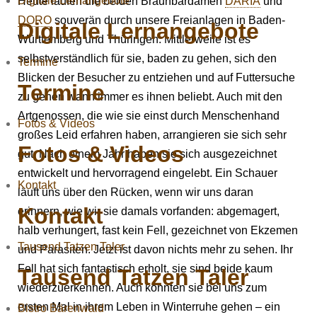
Digitale Lernangebote
Heute laufen die beiden Braunbärdamen
DARIA
und
DORO
souverän durch unsere Freianlagen in Baden-
Digitale Lernangebote
Württemberg und Thüringen. Mittlerweile ist es
selbstverständlich für sie, baden zu gehen, sich den
Termine
Blicken der Besucher zu entziehen und auf Futtersuche
Termine
zu gehen wann immer es ihnen beliebt. Auch mit den
Artgenossen, die wie sie einst durch Menschenhand
Fotos & Videos
großes Leid erfahren haben, arrangieren sie sich sehr
Fotos & Videos
gut. Nach einem Jahr haben sie sich ausgezeichnet
entwickelt und hervorragend eingelebt. Ein Schauer
Kontakt
läuft uns über den Rücken, wenn wir uns daran
Kontakt
erinnern, wie wir sie damals vorfanden: abgemagert,
halb verhungert, fast kein Fell, gezeichnet von Ekzemen
Tausend Tatzen Taler
und Parasiten. Jetzt ist davon nichts mehr zu sehen. Ihr
Fell hat sich fantastisch erholt, sie sind beide kaum
Tausend Tatzen Taler
wiederzuerkennen. Auch konnten sie bei uns zum
ersten Mal in ihrem Leben in Winterruhe gehen – ein
Bistro Bärenwald