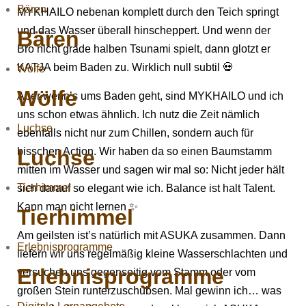
Bären
MYKHAILO nebenan komplett durch den Teich springt
und das Wasser überall hinscheppert. Und wenn der
Bären
Bro nicht grade halben Tsunami spielt, dann glotzt er
KATJA beim Baden zu. Wirklich null subtil 💀
Wölfe
Wölfe
Aber wenn’s ums Baden geht, sind MYKHAILO und ich
uns schon etwas ähnlich. Ich nutz die Zeit nämlich
Luchse
ebenfalls nicht nur zum Chillen, sondern auch für
Luchse
bisschen Action. Wir haben da so einen Baumstamm
mitten im Wasser und sagen wir mal so: Nicht jeder hält
Tierhimmel
sich darauf so elegant wie ich. Balance ist halt Talent.
Kann man nicht lernen ✨
Tierhimmel
Am geilsten ist’s natürlich mit ASUKA zusammen. Dann
Erlebnisprogramme
liefern wir uns regelmäßig kleine Wasserschlachten und
Erlebnisprogramme
versuchen uns gegenseitig vom Stamm oder vom
großen Stein runterzuschubsen. Mal gewinn ich… was