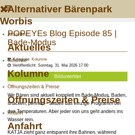
Alternativer Bärenpark
Worbis
POPEYEs Blog Episode 85 |
Aktuelles
Bade-Modus
Aktuelles
Kategorie:
Kolumne
Kolumne
Veröffentlicht: Sonntag, 31. Mai 2026 17:00
Kolumne
Bilduntertitel
Öffnungszeiten & Preise
Wir Bären sind aktuell komplett im Bade-Modus. Baden,
Öffnungszeiten & Preise
snacken, pennen – aktuell das einzige Programm bei
den Temperaturen. Aber jeder von uns geht anders ins
Anfahrt
Wasser rein.
Anfahrt
KATJA zieht ganz entspannt ihre Bahnen, während