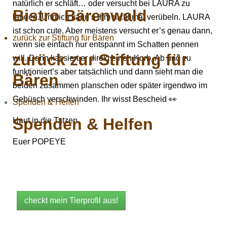
natürlich er schläft… oder versucht bei LAURA zu
Bistro Bärenwald
landen. Und ich kann’s ihm nicht mal verübeln. LAURA
ist schon cute. Aber meistens versucht er’s genau dann,
zurück zur Stiftung für Bären
wenn sie einfach nur entspannt im Schatten pennen
zurück zur Stiftung für
will. Dann kassiert er direkt einen Korb. Ab und zu
funktioniert’s aber tatsächlich und dann sieht man die
Bären
beiden zusammen planschen oder später irgendwo im
Gebüsch verschwinden. Ihr wisst Bescheid 👀
Spenden & Helfen
Spenden & Helfen
Haut in die Tatzen
Euer POPEYE
checkt mein Tierprofil aus!