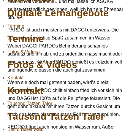
Digitale Lernangebote
ziemlich oft vorkommt… und mal lasse ich ASUKA
selbstverständlich gewinnen, weil ich halt ein Ehrenbär
Digitale Lernangebote
bin. 🐻
Termine
PARDO ist auch meistens mit DAGGI unterwegs. Die
Termine
beiden haben richtig Spaß zusammen im Wasser.
Wobei DAGGI PARDOs Behinderung schamlos
Fotos & Videos
ausnutzt und ihn ab und zu ordentlich nass macht oder
Fotos & Videos
eine verpasst 😭Aber PARDO genießt es trotzdem voll
und irgendwie passen die auch gut zusammen.
Kontakt
Wenn sie doch mal getrennt baden, wird’s direkt
Kontakt
entspannter. PARDO chillt einfach friedlich vor sich hin
und DAGGI ist 100% auf die Fellpflege fokussiert. Die
Tausend Tatzen Taler
geht dann akkurat mit ihren Tatzen durchs Gesicht um
Tausend Tatzen Taler
auch das letzte bisschen loses Fell herauszuspühlen.
PEDRO hängt auch nonstop im Wasser rum. Außer
Bistro Bärenwald