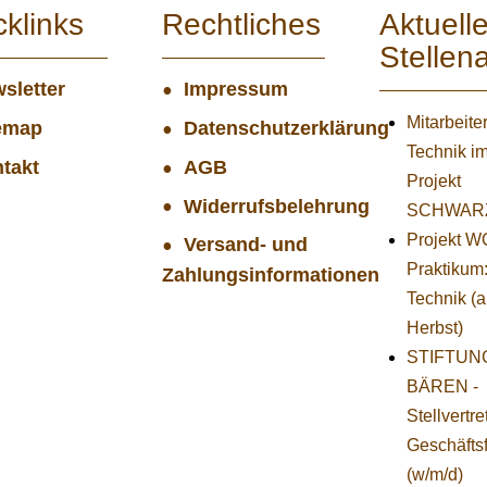
cklinks
Rechtliches
Aktuell
Stellen
sletter
Impressum
Mitarbeiter
emap
Datenschutzerklärung
Technik i
takt
AGB
Projekt
Widerrufsbelehrung
SCHWAR
Projekt 
Versand- und
Praktikum
Zahlungsinformationen
Technik (
Herbst)
STIFTUNG
BÄREN -
Stellvertr
Geschäfts
(w/m/d)