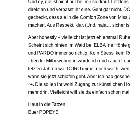
Und ey, die ist nicht nur bei mir so drauf. Letzt
direkt an und verpasst ihr eine. Geht gar nicht. D
gecheckt, dass sie in die Comfort Zone von Miss 
machen. Aus Respekt, klar. (Und, naja… sicher ist
Aber honestly – vielleicht ist jetzt eh erstmal 
Scheint sich hinten im Wald bei ELBA ‘ne Höhle
und PARDO immer so richtig. Kein Stress, kein R
- bei der Mitbewohnerin würde ich mich auch freue
letzten Jahren war DORO immer noch wach, wenn 
wann sie jetzt schlafen geht. Aber ich hab geseh
👀. Die sollen ihr wohl Zugang zur künstlichen Hö
mehr drin. Vielleicht will sie da einfach schon ma
Haut in die Tatzen
Euer POPEYE