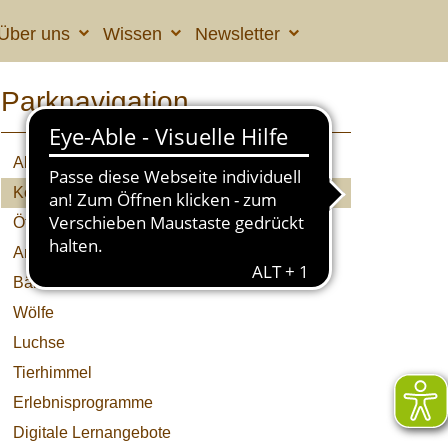
Über uns
Wissen
Newsletter
Parknavigation
Aktuelles
Kolumne
Öffnungszeiten & Preise
Anfahrt
Bären
Wölfe
Luchse
Tierhimmel
Erlebnisprogramme
Digitale Lernangebote