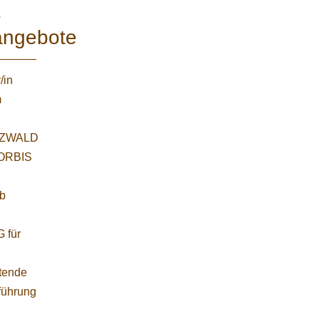
e
angebote
/in
m
ZWALD
WORBIS
:
ab
 für
etende
führung