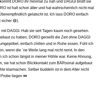
ens kommt DORO ihr minimal zu nah und DAGGI brüllt sie
ORO ist halt schon älter und hat wahrscheinlich nicht mal
Überempfindlich gelatscht ist. Ich lass DORO einfach
 sicher 😅).
Ruhe mit DAGGI. Hab sie seit Tagen kaum noch gesehen.
 gebaut zu haben. DORO genießt die Zeit ohne DAGGI
umgepöbel, einfach chillen und in Ruhe essen. Fühl ich
n, wenn die ´ne Weile lang mal nicht nervt. In den
ich schon längst in meiner Höhle war. Keine Ahnung,
en, sie hat schon Blickkontakt zum BÄRsonal aufgebaut
hle klarmachen. Selber buddeln ist in dem Alter nicht
l Probe liegen 💤