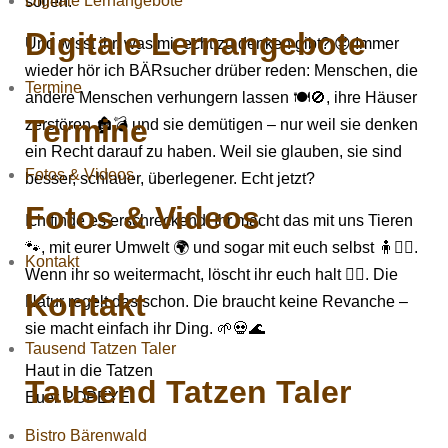
Digitale Lernangebote
sollen.
Digitale Lernangebote
Und wisst ihr, was mir echt zu denken gibt? 😔 Immer
wieder hör ich BÄRsucher drüber reden: Menschen, die
Termine
andere Menschen verhungern lassen 🍽️🚫, ihre Häuser
Termine
zerstören 🏚️💣 und sie demütigen – nur weil sie denken
ein Recht darauf zu haben. Weil sie glauben, sie sind
Fotos & Videos
besser, schlauer, überlegener. Echt jetzt?
Fotos & Videos
Ich finde es erschreckend. Ihr macht das mit uns Tieren
🐾, mit eurer Umwelt 🌍 und sogar mit euch selbst 🧍🧍‍♀️.
Kontakt
Wenn ihr so weitermacht, löscht ihr euch halt 🤷‍♂️. Die
Kontakt
Natur regelt das schon. Die braucht keine Revanche –
sie macht einfach ihr Ding. 🌱💀🌊
Tausend Tatzen Taler
Haut in die Tatzen
Tausend Tatzen Taler
Euer POPEYE
Bistro Bärenwald