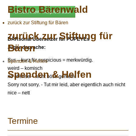
Bistro Bärenwald
checkt mein Tierprofil aus!
zurück zur Stiftung für Bären
zurück zur Stiftung für
BÄRsonal Übersetzer für POPEYEs
Bären
Jugendsprache:
Sus – kurz für suspicious = merkwürdig.
Spenden & Helfen
weird – komisch
Spenden & Helfen
no offense – nicht böse gemeint
Sorry not sorry. - Tut mir leid, aber eigentlich auch nicht
nice – nett
Termine