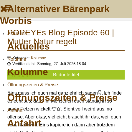
Alternativer Bärenpark
Worbis
POPEYEs Blog Episode 60 |
Aktuelles
Mutter Natur regelt
Aktuelles
Kategorie:
Kolumne
Kolumne
Veröffentlicht: Sonntag, 27. Juli 2025 18:04
Kolumne
Bilduntertitel
Öffnungszeiten & Preise
Eins muss ich euch mal ganz ehrlich sagen👇. Ich finde
Öffnungszeiten & Preise
es echt sus, dass ihr Menschen euch ständig in so
bunte Fetzen wickelt 👕👗. Sieht voll weird aus, no
Anfahrt
offense. Aber okay, vielleicht braucht ihr das, weil euch
Anfahrt
sonst kalt wird. Eins kapiere ich dann aber trotzdem