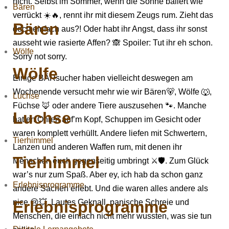
nicht. Selbst im Sommer, wenn die Sonne ballert wie
Bären
verrückt ☀️🔥, rennt ihr mit diesem Zeugs rum. Zieht das
Bären
doch einfach aus?! Oder habt ihr Angst, dass ihr sonst
ausseht wie rasierte Affen? 🙈 Spoiler: Tut ihr eh schon.
Wölfe
Sorry not sorry.
Wölfe
Einige BÄRsucher haben vielleicht deswegen am
Wochenende versucht mehr wie wir Bären🐻, Wölfe 🐺,
Luchse
Füchse 🦊 oder andere Tiere auszusehen 🐾. Manche
Luchse
hatten Ohren auf’m Kopf, Schuppen im Gesicht oder
waren komplett verhüllt. Andere liefen mit Schwertern,
Tierhimmel
Lanzen und anderen Waffen rum, mit denen ihr
Tierhimmel
Menschen euch gegenseitig umbringt ⚔️🛡️. Zum Glück
war’s nur zum Spaß. Aber ey, ich hab da schon ganz
Erlebnisprogramme
andere Sachen erlebt. Und die waren alles andere als
Erlebnisprogramme
nice 😢💥. Lautes Geknall, panische Schreie und
Menschen, die einfach nicht mehr wussten, was sie tun