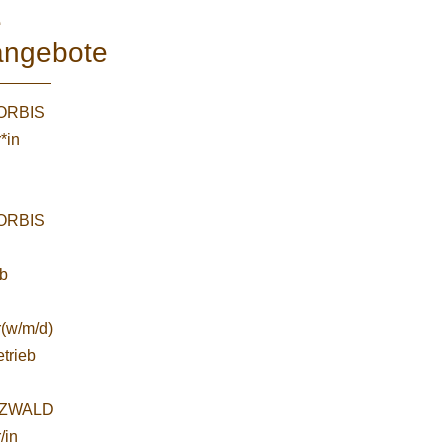
e
angebote
WORBIS
*in
WORBIS
:
ab
r(w/m/d)
etrieb
ZWALD
/in