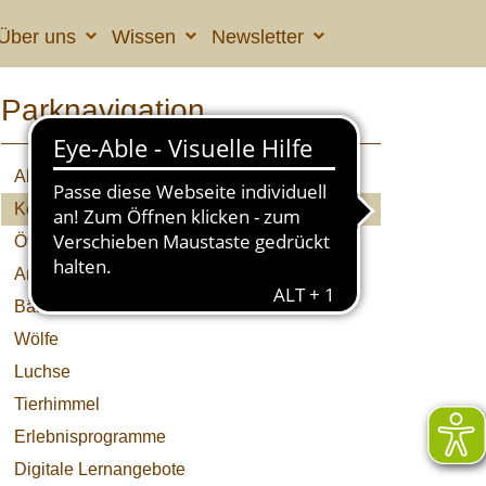
Über uns
Wissen
Newsletter
Parknavigation
Aktuelles
Kolumne
Öffnungszeiten & Preise
Anfahrt
Bären
Wölfe
Luchse
Tierhimmel
Erlebnisprogramme
Digitale Lernangebote