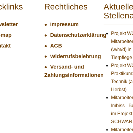
cklinks
Rechtliches
Aktuell
Stellen
sletter
Impressum
Projekt 
emap
Datenschutzerklärung
Mitarbeiter
takt
AGB
(w/m/d) in
Widerrufsbelehrung
Tierpflege
Projekt 
Versand- und
Praktikum
Zahlungsinformationen
Technik (
Herbst)
Mitarbeite
Imbiss - B
im Projekt
SCHWAR
Mitarbeiter