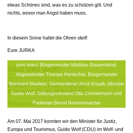
etwas Schönes sind, was es zu schützen gilt. Und
nichts, wovor man Angst haben muss.
In diesem Sinne haltet die Ohren steif!
Eure JURKA
(von links): Bürgermeister Matthias Bauernfeind,
Wolf trifft Wolf!
Abgeordneter Thomas Hentschel, Bürgermeister
Bernhard Waidele, Gemeinderat Ulrich Krauth, Minister
Kategorie:
News - Bärenpark Schwarzwald
Veröffentlicht: Dienstag, 09. Mai 2017 12:50
Guido Wolf, Stiftungsvorstand Otto Zimmermann und
Parkleiter Bernd Nonnenmacher
Am 07. Mai 2017 konnten wir den Minister für Justiz,
Europa und Tourismus, Guido Wolf (CDU) im Wolf- und