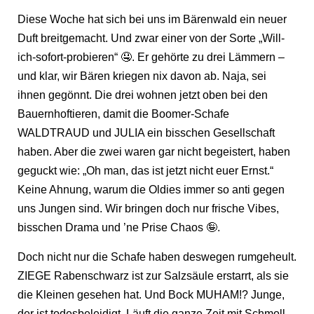
Diese Woche hat sich bei uns im Bärenwald ein neuer
Duft breitgemacht. Und zwar einer von der Sorte „Will-
ich-sofort-probieren“ 🤤. Er gehörte zu drei Lämmern –
und klar, wir Bären kriegen nix davon ab. Naja, sei
ihnen gegönnt. Die drei wohnen jetzt oben bei den
Bauernhoftieren, damit die Boomer-Schafe
WALDTRAUD und JULIA ein bisschen Gesellschaft
haben. Aber die zwei waren gar nicht begeistert, haben
geguckt wie: „Oh man, das ist jetzt nicht euer Ernst.“
Keine Ahnung, warum die Oldies immer so anti gegen
uns Jungen sind. Wir bringen doch nur frische Vibes,
bisschen Drama und ’ne Prise Chaos 🤪.
Doch nicht nur die Schafe haben deswegen rumgeheult.
ZIEGE Rabenschwarz ist zur Salzsäule erstarrt, als sie
die Kleinen gesehen hat. Und Bock MUHAM!? Junge,
der ist todesbeleidigt. Läuft die ganze Zeit mit Schmoll-