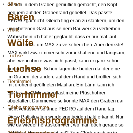
Bären
es sich in dem Graben gemütlich gemacht, den Kopf
bequem auf den Grabenrand gebettet. Das passte
Bären
PEDRO gar nicht. Gleich fing er an zu stänkern, um den
ungebetenen Gast aus seinem Bauwerk zu vertreiben.
Wölfe
Wahrscheinlich hat er geglaubt, dass er nur mal laut
Wölfe
brüllen muss, um MAX zu verscheuchen. Aber denkste!
MAX wirkt zwar immer sehr zurückhaltend und langsam,
Luchse
aber wenn ihm etwas nicht passt, kann er ganz schön
Luchse
grimmig werden. Schon lagen die beiden da, der eine
im Graben, der andere auf dem Rand und brüllten sich
Tierhimmel
mit drohend geöffneten Maul an. Ein Lärm kann ich
Tierhimmel
Euch sagen! Mir wären fast meine Plüschohren
abgefallen. Dummerweise konnte MAX den Graben gar
Erlebnisprogramme
nicht verlassen solange PEDRO auf dem Rand lag.
Diese Pattsituation wurde von beiden bald erkannt. Nur
Erlebnisprogramme
wie da wieder herauskommen, wo man doch gerade so
auf dicke Hose gemacht hat? Zum Glück erschien in