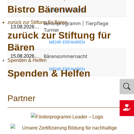
Bistro Bärenwald
MEHR ERFAHREN
zurück zur Stiftung für Bären
Ferienprogramm | Tierpflege
13.08.2026…
Turnier
zurück zur Stiftung für
MEHR ERFAHREN
Bären
Bärensommernacht
15.08.2026…
Spenden & Helfen
MEHR ERFAHREN
Spenden & Helfen
Partner