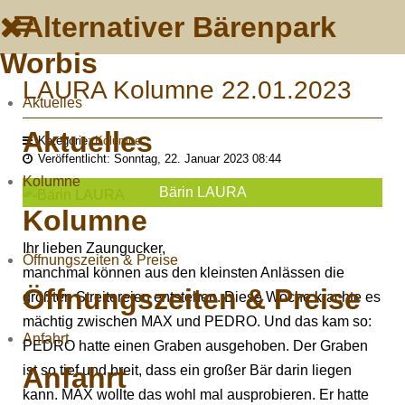
Alternativer Bärenpark
Worbis
LAURA Kolumne 22.01.2023
Aktuelles
Aktuelles
Kategorie:
Kolumne
Veröffentlicht: Sonntag, 22. Januar 2023 08:44
Kolumne
Bärin LAURA
Kolumne
Ihr lieben Zaungucker,
Öffnungszeiten & Preise
manchmal können aus den kleinsten Anlässen die
Öffnungszeiten & Preise
größten Streitereien entstehen. Diese Woche krachte es
mächtig zwischen MAX und PEDRO. Und das kam so:
Anfahrt
PEDRO hatte einen Graben ausgehoben. Der Graben
Anfahrt
ist so tief und breit, dass ein großer Bär darin liegen
kann. MAX wollte das wohl mal ausprobieren. Er hatte