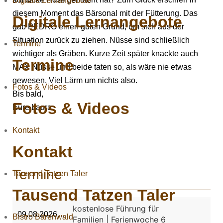
Digitale Lernangebote
diesem Moment das Bärsonal mit der Fütterung. Das
Digitale Lernangebote
gab PEDRO einen guten Grund, um sich aus der
Situation zurück zu ziehen. Nüsse sind schließlich
Termine
wichtiger als Gräben. Kurze Zeit später knackte auch
Termine
MAX Nüsse und beide taten so, als wäre nie etwas
gewesen. Viel Lärm um nichts also.
Fotos & Videos
Bis bald,
Fotos & Videos
Eure Laura
Kontakt
Kontakt
Termine
Tausend Tatzen Taler
Tausend Tatzen Taler
kostenlose Führung für
09.08.2026…
Bistro Bärenwald
Familien | Ferienwoche 6