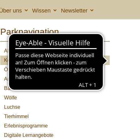
Über uns
Wissen
Newsletter
Parknavigation
Aktuelles
Kolumne
Öffnungszeiten & Preise
Anfahrt
Bären
Wölfe
Luchse
Tierhimmel
Erlebnisprogramme
Digitale Lernangebote