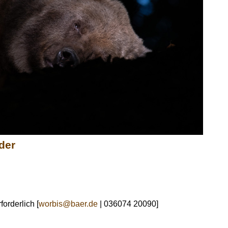
der
orderlich [
worbis@baer.de
| 036074 20090]