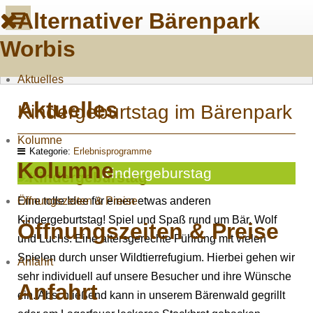
Alternativer Bärenpark
Worbis
Aktuelles
Aktuelles
Kindergeburtstag im Bärenpark
Kolumne
Kategorie:
Erlebnisprogramme
Kolumne
Kindergeburstag
Eine tolle Idee für einen etwas anderen
Öffnungszeiten & Preise
Kindergeburtstag! Spiel und Spaß rund um Bär, Wolf
Öffnungszeiten & Preise
und Luchs. Eine altersgerechte Führung mit vielen
Spielen durch unser Wildtierrefugium. Hierbei gehen wir
Anfahrt
sehr individuell auf unsere Besucher und ihre Wünsche
Anfahrt
ein. Abschließend kann in unserem Bärenwald gegrillt