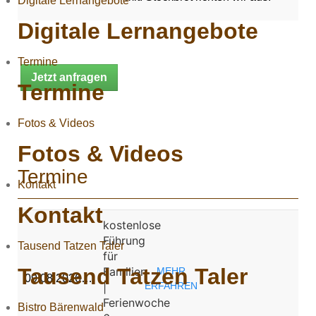
Digitale Lernangebote
Digitale Lernangebote
Termine
Jetzt anfragen
Termine
Fotos & Videos
Fotos & Videos
Termine
Kontakt
Kontakt
kostenlose
Führung
Tausend Tatzen Taler
für
Tausend Tatzen Taler
Familien
MEHR
09.08.2026…
|
ERFAHREN
Ferienwoche
Bistro Bärenwald