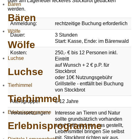
oder am Lagerfeuer leckeres Stockbrot gebacken
Bären
werden.
Bären
Anmeldung:
rechtzeitige Buchung erforderlich
Wölfe
Dauer:
3 Stunden
Start: Kasse, Ende: im Bärenwald
Wölfe
Kosten:
250,- € bis 12 Personen inkl.
Luchse
Eintritt
auf Wunsch + 2 € p.P. für
Luchse
Stockbrot
oder 10€ Nutzungsgebühr
Grillstelle - entfällt bei Buchung
Tierhimmel
von Stockbrot
Tierhimmel
Altersgruppe:
6-12 Jahre
Erlebnisprogramme
Voraussetzungen:
Interesse an Tieren und Natur
sollte grundsätzlich vorhanden
Erlebnisprogramme
sein! Grill wird von uns gestellt,
Lebensmittel bringen Sie selbst
mit. Stockbrot richten wir aus.