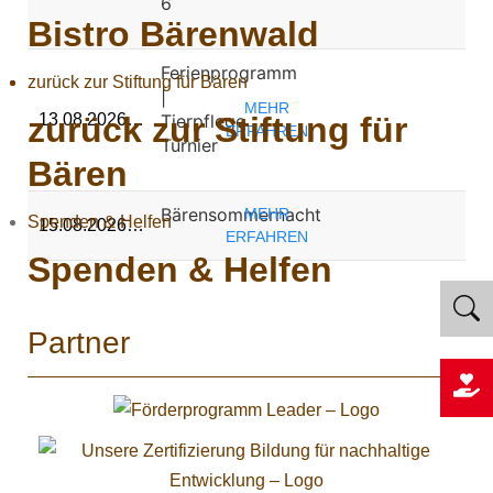
6
Bistro Bärenwald
Ferienprogramm
zurück zur Stiftung für Bären
|
MEHR
Tierpflege
zurück zur Stiftung für
13.08.2026…
ERFAHREN
Turnier
Bären
Bärensommernacht
MEHR
Spenden & Helfen
15.08.2026…
ERFAHREN
Spenden & Helfen
Partner