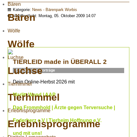
Bären
Kategorie:
News - Bärenpark Worbis
Bären
Veröffentlicht: Montag, 05. Oktober 2009 14:07
Wölfe
Wölfe
Luchse
TIERLEID made in ÜBERALL 2
Luchse
ONLINE- Fachvorträge
Dein Online-Herbst 2026 mit
Tierhimmel
Tierhimmel
Marlitt Wend | AAP
Dag Frommhold | Ärzte gegen Terversuche |
Erlebnisprogramme
Federherz e.V | Tierheim Hoffnung e.V.
Erlebnisprogramme
und mit uns!