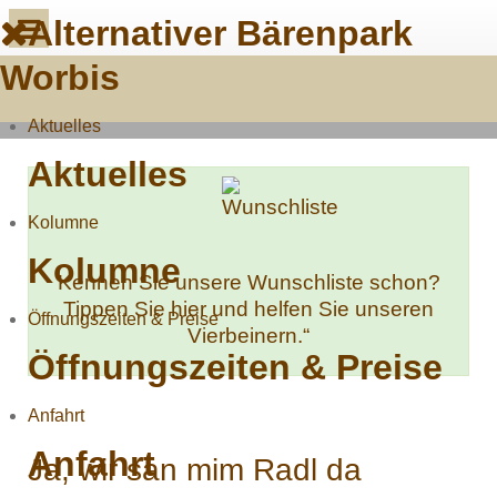
Alternativer Bärenpark
Worbis
Aktuelles
Aktuelles
Kolumne
Kolumne
Kennen Sie unsere Wunschliste schon?
Tippen Sie hier und helfen Sie unseren
Öffnungszeiten & Preise
Vierbeinern.“
Öffnungszeiten & Preise
Anfahrt
Anfahrt
Ja, wir san mim Radl da