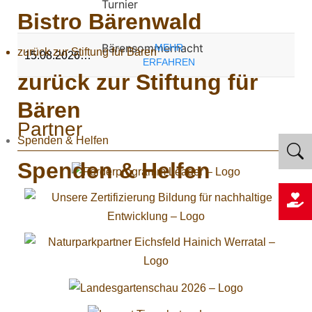
Turnier
Bistro Bärenwald
Bärensommernacht
MEHR
zurück zur Stiftung für Bären
15.08.2026…
ERFAHREN
zurück zur Stiftung für
Bären
Partner
Spenden & Helfen
Spenden & Helfen