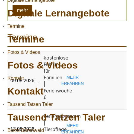
Digitale Lernangebote
Digitale Lernangebote
mehr
Termine
Termine
Termine
Fotos & Videos
kostenlose
Fotos & Videos
Führung
für
Familien
MEHR
Kontakt
09.08.2026…
|
ERFAHREN
Kontakt
Ferienwoche
6
Tausend Tatzen Taler
Tausend Tatzen Taler
Ferienprogramm
|
MEHR
Tierpflege
13.08.2026…
Bistro Bärenwald
ERFAHREN