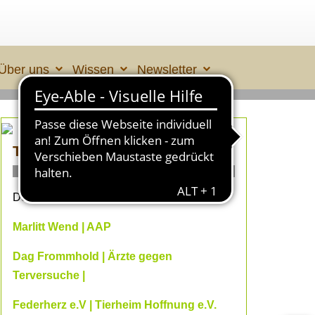
Über uns
Wissen
Newsletter
TIERLEID made in ÜBERALL 2
ONLINE- Fachvorträge
Dein Online-Herbst 2026 mit
Marlitt Wend | AAP
Dag Frommhold | Ärzte gegen
Terversuche |
Federherz e.V | Tierheim Hoffnung e.V.