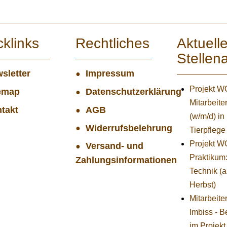
cklinks
Rechtliches
Aktuell
Stellen
sletter
Impressum
Projekt 
emap
Datenschutzerklärung
Mitarbeiter
takt
AGB
(w/m/d) in
Widerrufsbelehrung
Tierpflege
Projekt 
Versand- und
Praktikum
Zahlungsinformationen
Technik (
Herbst)
Mitarbeite
Imbiss - B
im Projekt