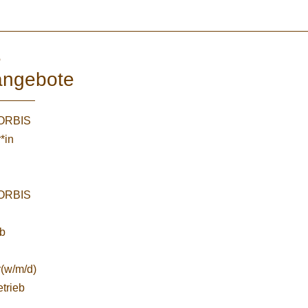
e
angebote
WORBIS
*in
WORBIS
:
ab
r(w/m/d)
etrieb