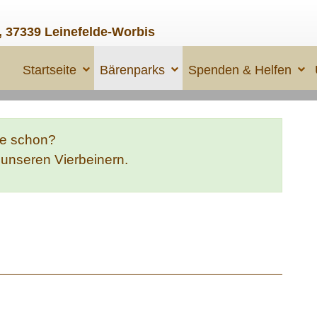
, 37339 Leinefelde-Worbis
Startseite
Bärenparks
Spenden & Helfen
te schon?
e unseren Vierbeinern.