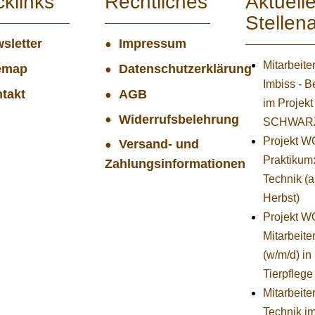
cklinks
Rechtliches
Aktuell
Stellen
sletter
Impressum
Mitarbeite
emap
Datenschutzerklärung
Imbiss - B
takt
AGB
im Projekt
Widerrufsbelehrung
SCHWAR
Projekt 
Versand- und
Praktikum
Zahlungsinformationen
Technik (
Herbst)
Projekt 
Mitarbeiter
(w/m/d) in
Tierpflege
Mitarbeiter
Technik i