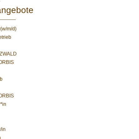
e
angebote
r(w/m/d)
etrieb
ZWALD
WORBIS
:
ab
WORBIS
*in
/in
m