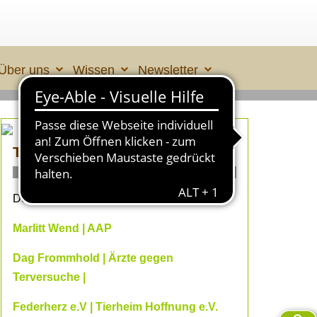
Über uns
Wissen
Newsletter
TIERLEID made in ÜBERALL 2
ONLINE- Fachvorträge
Dein Online-Herbst 2026 mit
Marlitt Wend | AAP
Dag Frommhold | Ärzte gegen
Terversuche |
Federherz e.V | Tierheim Hoffnung e.V.