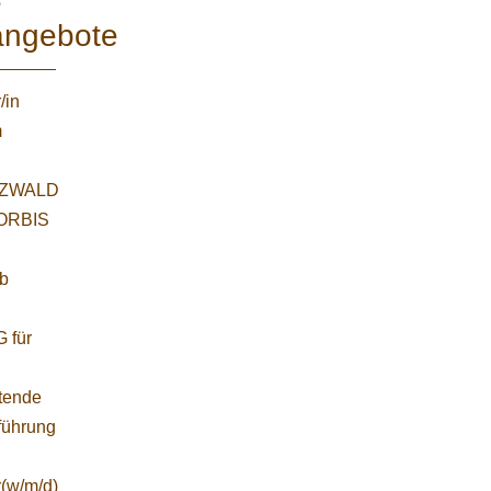
e
angebote
/in
m
ZWALD
WORBIS
:
ab
 für
etende
führung
r(w/m/d)