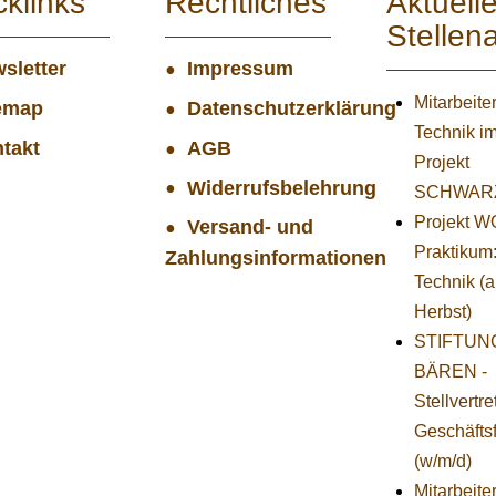
cklinks
Rechtliches
Aktuell
Stellen
sletter
Impressum
Mitarbeiter
emap
Datenschutzerklärung
Technik i
takt
AGB
Projekt
Widerrufsbelehrung
SCHWAR
Projekt 
Versand- und
Praktikum
Zahlungsinformationen
Technik (
Herbst)
STIFTUNG
BÄREN -
Stellvertr
Geschäfts
(w/m/d)
Mitarbeite