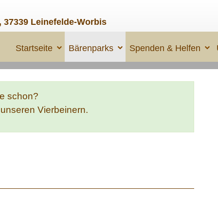
, 37339 Leinefelde-Worbis
Startseite
Bärenparks
Spenden & Helfen
te schon?
e unseren Vierbeinern.