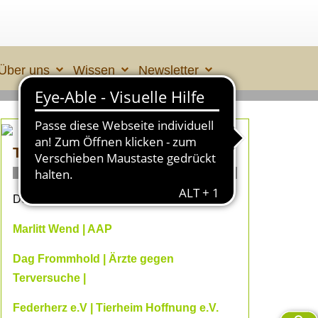
Über uns
Wissen
Newsletter
TIERLEID made in ÜBERALL 2
ONLINE- Fachvorträge
Dein Online-Herbst 2026 mit
Marlitt Wend | AAP
Dag Frommhold | Ärzte gegen
Terversuche |
Federherz e.V | Tierheim Hoffnung e.V.