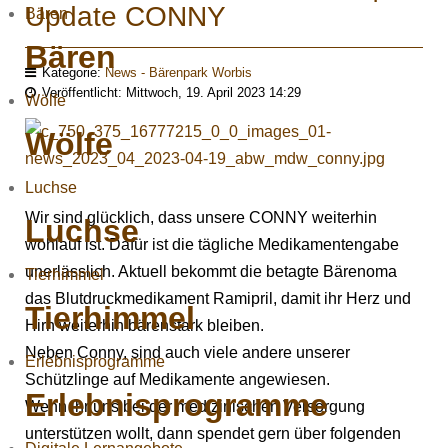
Update CONNY
Bären
Bären
Kategorie:
News - Bärenpark Worbis
Veröffentlicht: Mittwoch, 19. April 2023 14:29
Wölfe
Wölfe
Luchse
Wir sind glücklich, dass unsere CONNY weiterhin
Luchse
wohlauf ist. Dafür ist die tägliche Medikamentengabe
unerlässlich. Aktuell bekommt die betagte Bärenoma
Tierhimmel
das Blutdruckmedikament Ramipril, damit ihr Herz und
Tierhimmel
Hirn weiterhin bärenstark bleiben.
Neben Conny, sind auch viele andere unserer
Erlebnisprogramme
Schützlinge auf Medikamente angewiesen.
Erlebnisprogramme
Wenn ihr uns bei der medizinischen Versorgung
unterstützen wollt, dann spendet gern über folgenden