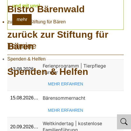
und mit uns!
Bistro Bärenwald
mehr
zurück zur Stiftung für Bären
zurück zur Stiftung für
Bären
Termine
Spenden & Helfen
Ferienprogramm | Tierpflege
Spenden & Helfen
13.08.2026…
Turnier
MEHR ERFAHREN
Bärensommernacht
15.08.2026…
MEHR ERFAHREN
Weltkindertag | kostenlose
20.09.2026…
Familienführung