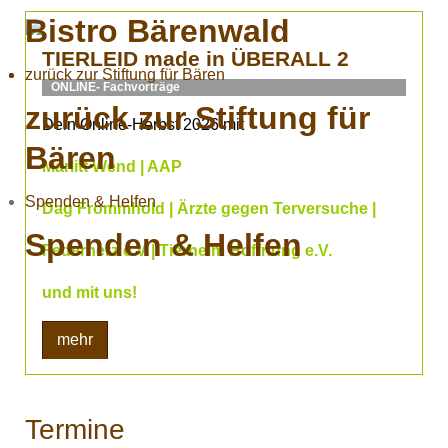
Bistro Bärenwald
TIERLEID made in ÜBERALL 2
zurück zur Stiftung für Bären
ONLINE- Fachvorträge
zurück zur Stiftung für
Dein Online-Herbst 2026 mit
Bären
Marlitt Wend | AAP
Spenden & Helfen
Dag Frommhold | Ärzte gegen Terversuche |
Spenden & Helfen
Federherz e.V | Tierheim Hoffnung e.V.
und mit uns!
mehr
Termine