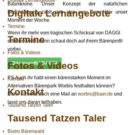
Digitale Lernangebote
Baumkrone. Unser Konzept der natürlichen
Digitale Lernangebote
Beschäftigung zahlt sich also aus. Ganz klar unser
Moment der Woche.
Termine
Wenn ihr mehr vom tragischen Schicksal von DAGGI
Termine
erfahren wollt, dann schaut doch auf ihrem Bärenprofil
vorbei.
Fotos & Videos
Fotos & Videos
Bärenprofil | DAGGI
PS Auch ihr habt einen bärenstarken Moment im
Kontakt
Alternativen Bärenpark Worbis festhalten können?
Kontakt
Dann schreibt doch eine Mail an
worbis@baer.de
und
lasst uns daran teilhaben.
Tausend Tatzen Taler
Tausend Tatzen Taler
Bistro Bärenwald