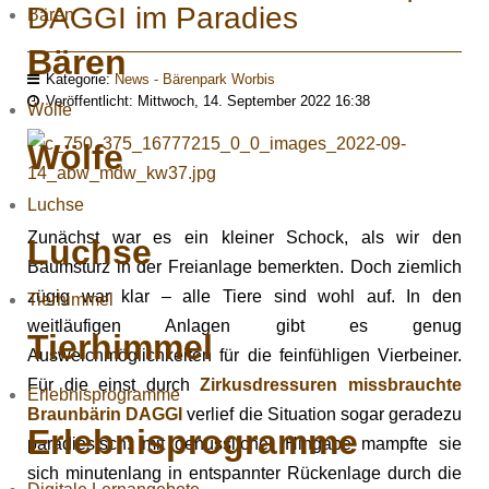
DAGGI im Paradies
Bären
Bären
Kategorie:
News - Bärenpark Worbis
Veröffentlicht: Mittwoch, 14. September 2022 16:38
Wölfe
Wölfe
Luchse
Zunächst war es ein kleiner Schock, als wir den
Luchse
Baumsturz in der Freianlage bemerkten. Doch ziemlich
zügig war klar – alle Tiere sind wohl auf. In den
Tierhimmel
weitläufigen Anlagen gibt es genug
Tierhimmel
Ausweichmöglichkeiten für die feinfühligen Vierbeiner.
Für die einst durch
Zirkusdressuren missbrauchte
Erlebnisprogramme
Braunbärin DAGGI
verlief die Situation sogar geradezu
Erlebnisprogramme
paradiesisch: mit genüsslicher Hingabe mampfte sie
sich minutenlang in entspannter Rückenlage durch die