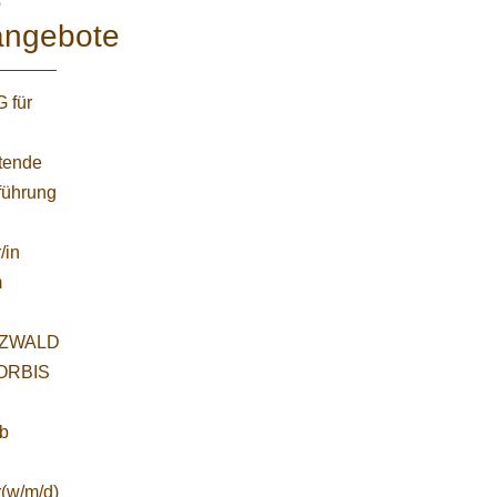
e
angebote
 für
etende
führung
/in
m
ZWALD
WORBIS
:
ab
r(w/m/d)