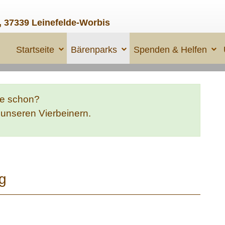
, 37339 Leinefelde-Worbis
Startseite
Bärenparks
Spenden & Helfen
te schon?
e unseren Vierbeinern.
g