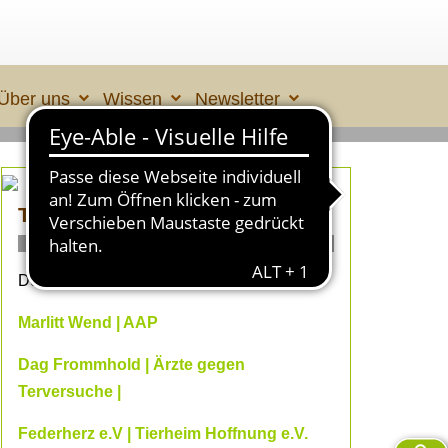
Über uns
Wissen
Newsletter
TIERLEID made in ÜBERALL 2
ONLINE- Fachvorträge
Dein Online-Herbst 2026 mit
Marlitt Wend | AAP
Dag Frommhold | Ärzte gegen
Terversuche |
Federherz e.V | Tierheim Hoffnung e.V.