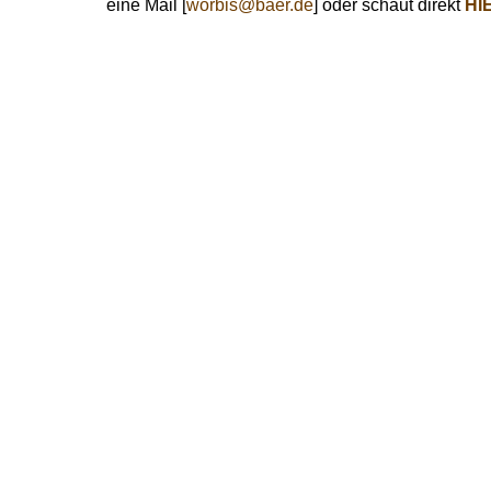
eine Mail [
worbis@baer.de
] oder schaut direkt
HI