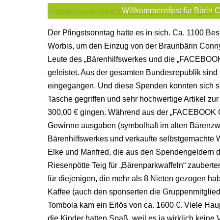
Willkommensfest für Bärin Co
Der Pfingstsonntag hatte es in sich. Ca. 1100 Bes
Worbis, um den Einzug von der Braunbärin Conny
Leute des „Bärenhilfswerkes und die „FACEBOOK
geleistet. Aus der gesamten Bundesrepublik sind
eingegangen. Und diese Spenden konnten sich seh
Tasche gegriffen und sehr hochwertige Artikel zur
300,00 € gingen. Während aus der „FACEBOOK Grup
Gewinne ausgaben (symbolhaft im alten Bärenzw
Bärenhilfswerkes und verkaufte selbstgemachte Wa
Elke und Manfred, die aus den Spendengeldern di
Riesenpötte Teig für „Bärenparkwaffeln“ zauberten
für diejenigen, die mehr als 8 Nieten gezogen h
Kaffee (auch den sponserten die Gruppenmitgliede
Tombola kam ein Erlös von ca. 1600 €. Viele Haup
die Kinder hatten Spaß, weil es ja wirklich keine