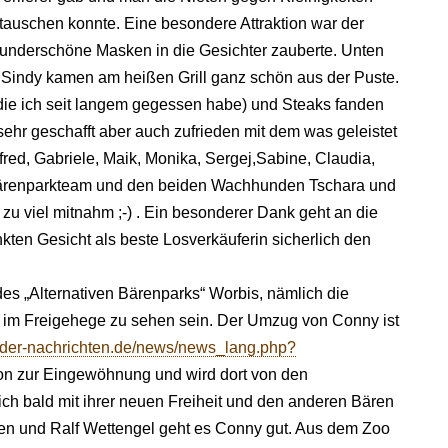
auschen konnte. Eine besondere Attraktion war der
underschöne Masken in die Gesichter zauberte. Unten
d Sindy kamen am heißen Grill ganz schön aus der Puste.
 die ich seit langem gegessen habe) und Steaks fanden
ehr geschafft aber auch zufrieden mit dem was geleistet
fred, Gabriele, Maik, Monika, Sergej,Sabine, Claudia,
ärenparkteam und den beiden Wachhunden Tschara und
 zu viel mitnahm ;-) . Ein besonderer Dank geht an die
kten Gesicht als beste Losverkäuferin sicherlich den
des „Alternativen Bärenparks“ Worbis, nämlich die
 im Freigehege zu sehen sein. Der Umzug von Conny ist
elder-nachrichten.de/news/news_lang.php?
tion zur Eingewöhnung und wird dort von den
sich bald mit ihrer neuen Freiheit und den anderen Bären
en und Ralf Wettengel geht es Conny gut. Aus dem Zoo