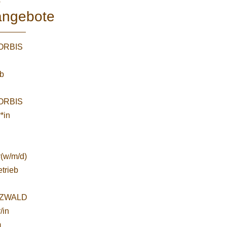
e
angebote
WORBIS
:
ab
WORBIS
*in
r(w/m/d)
etrieb
ZWALD
/in
m