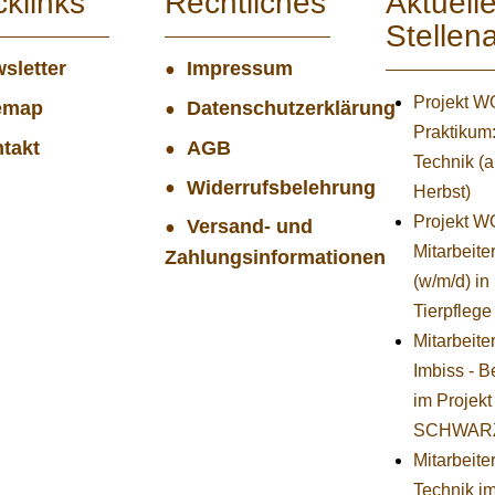
cklinks
Rechtliches
Aktuell
Stellen
sletter
Impressum
Projekt 
emap
Datenschutzerklärung
Praktikum
takt
AGB
Technik (
Widerrufsbelehrung
Herbst)
Projekt 
Versand- und
Mitarbeiter
Zahlungsinformationen
(w/m/d) in
Tierpflege
Mitarbeite
Imbiss - B
im Projekt
SCHWAR
Mitarbeiter
Technik i