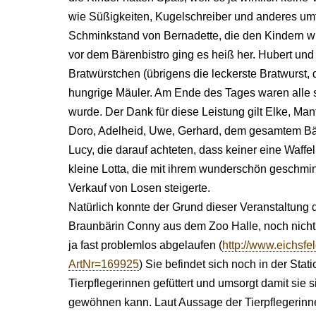
wie Süßigkeiten, Kugelschreiber und anderes umt
Schminkstand von Bernadette, die den Kindern w
vor dem Bärenbistro ging es heiß her. Hubert un
Bratwürstchen (übrigens die leckerste Bratwurst,
hungrige Mäuler. Am Ende des Tages waren alle s
wurde. Der Dank für diese Leistung gilt Elke, Man
Doro, Adelheid, Uwe, Gerhard, dem gesamtem B
Lucy, die darauf achteten, dass keiner eine Waffel
kleine Lotta, die mit ihrem wunderschön geschmin
Verkauf von Losen steigerte.
Natürlich konnte der Grund dieser Veranstaltung 
Braunbärin Conny aus dem Zoo Halle, noch nicht
ja fast problemlos abgelaufen (
http://www.eichsf
ArtNr=169925
) Sie befindet sich noch in der Sta
Tierpflegerinnen gefüttert und umsorgt damit sie 
gewöhnen kann. Laut Aussage der Tierpflegerinn