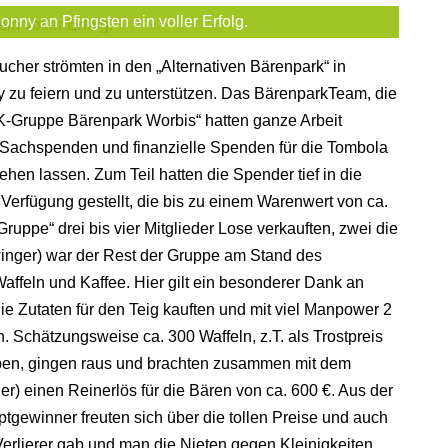
nny an Pfingsten ein voller Erfolg.
ucher strömten in den „Alternativen Bärenpark“ in
 zu feiern und zu unterstützen. Das BärenparkTeam, die
-Gruppe Bärenpark Worbis“ hatten ganze Arbeit
 Sachspenden und finanzielle Spenden für die Tombola
en lassen. Zum Teil hatten die Spender tief in die
 Verfügung gestellt, die bis zu einem Warenwert von ca.
pe“ drei bis vier Mitglieder Lose verkauften, zwei die
inger) war der Rest der Gruppe am Stand des
ffeln und Kaffee. Hier gilt ein besonderer Dank an
e Zutaten für den Teig kauften und mit viel Manpower 2
. Schätzungsweise ca. 300 Waffeln, z.T. als Trostpreis
aben, gingen raus und brachten zusammen mit dem
r) einen Reinerlös für die Bären von ca. 600 €. Aus der
tgewinner freuten sich über die tollen Preise und auch
 Verlierer gab und man die Nieten gegen Kleinigkeiten