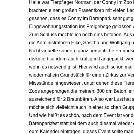
Halle war Tierpfleger Norman, der Conny im Zoo 
brachten einen großen Präsentkorb mit vielen Le
gesehen, dass es Conny im Bärenpark sehr gut
Eingewöhnungsstation ins Freigehege gelassen w
Zum Schluss möchte ich noch eins betonen. Aus 
die Administratoren Elke, Sascha und Wolfgang ü
Nicht virtuelle sondern ganz persönliche Freundsc
diskutiert sondern auch kräftig mit angepackt, w
wenn es notwendig ist. Hier wird auch schon mal
wiedermal ein Grundstück für einen Zirkus zur Verf
Missstände hingewiesen, unter denen diese Tier
Zoos angeprangert die meinen, 300 qm Beton, ei
ausreichend für 2 Braunbären. Also wer Lust hat 
möchte sich vielleicht auch in einer solchen Gr
Und wie heißt es schön, nach dem Event ist vor
Bärenparkfest statt bei dem auch diesmal wieder ei
eure Kalender eintragen; dieses Event sollte man 