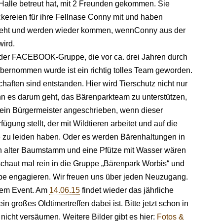
Halle betreut hat, mit 2 Freunden gekommen. Sie
ckereien für ihre Fellnase Conny mit und haben
 geht und werden wieder kommen, wennConny aus der
ird.
der FACEBOOK-Gruppe, die vor ca. drei Jahren durch
bernommen wurde ist ein richtig tolles Team geworden.
haften sind entstanden. Hier wird Tierschutz nicht nur
enn es darum geht, das Bärenparkteam zu unterstützen,
 ein Bürgermeister angeschrieben, wenn dieser
ügung stellt, der mit Wildtieren arbeitet und auf die
e zu leiden haben. Oder es werden Bärenhaltungen in
n alter Baumstamm und eine Pfütze mit Wasser wären
schaut mal rein in die Gruppe „Bärenpark Worbis“ und
uppe engagieren. Wir freuen uns über jeden Neuzugang.
 dem Event. Am
14.06.15
findet wieder das jährliche
n großes Oldtimertreffen dabei ist. Bitte jetzt schon in
nicht versäumen. Weitere Bilder gibt es hier:
Fotos &