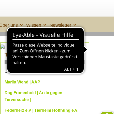
Über uns
Wissen
Newsletter
TIERLEID made in ÜBERALL 2
ONLINE- Fachvorträge
Dein Online-Herbst 2026 mit
Marlitt Wend | AAP
Dag Frommhold | Ärzte gegen
Terversuche |
Federherz e.V | Tierheim Hoffnung e.V.