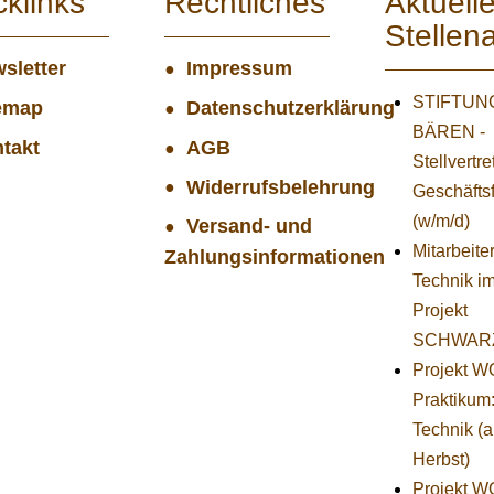
cklinks
Rechtliches
Aktuell
Stellen
sletter
Impressum
STIFTUNG
emap
Datenschutzerklärung
BÄREN -
takt
AGB
Stellvertr
Widerrufsbelehrung
Geschäfts
(w/m/d)
Versand- und
Mitarbeiter
Zahlungsinformationen
Technik i
Projekt
SCHWAR
Projekt 
Praktikum
Technik (
Herbst)
Projekt 