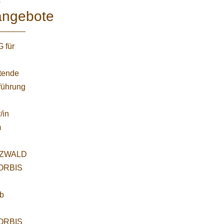
e
angebote
 für
etende
führung
/in
m
ZWALD
WORBIS
:
ab
WORBIS