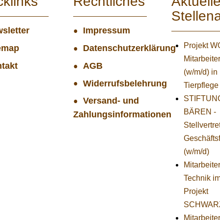
cklinks
Rechtliches
Aktuell
Stellen
sletter
Impressum
Projekt 
emap
Datenschutzerklärung
Mitarbeiter
takt
AGB
(w/m/d) in
Widerrufsbelehrung
Tierpflege
STIFTUNG
Versand- und
BÄREN -
Zahlungsinformationen
Stellvertr
Geschäfts
(w/m/d)
Mitarbeiter
Technik i
Projekt
SCHWAR
Mitarbeite