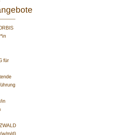
e
angebote
WORBIS
*in
 für
etende
führung
/in
m
ZWALD
r(w/m/d)