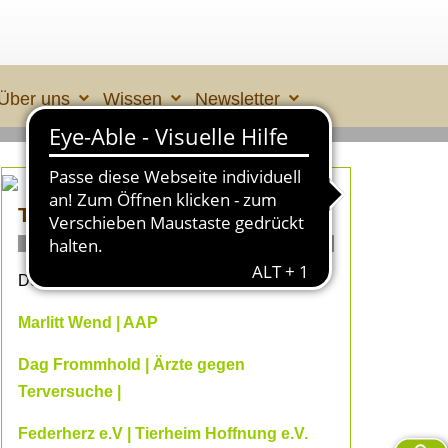
Über uns
Wissen
Newsletter
TIERLEID made in ÜBERALL 2
ONLINE- Fachvorträge
Dein Online-Herbst 2026 mit
Marlitt Wend | AAP
Dag Frommhold | Ärzte gegen
Terversuche |
Federherz e.V | Tierheim Hoffnung e.V.