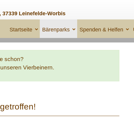
, 37339 Leinefelde-Worbis
Startseite
Bärenparks
Spenden & Helfen
te schon?
e unseren Vierbeinern.
getroffen!