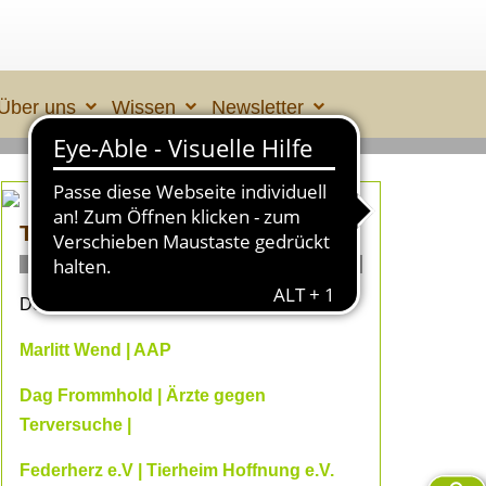
Über uns
Wissen
Newsletter
TIERLEID made in ÜBERALL 2
ONLINE- Fachvorträge
Dein Online-Herbst 2026 mit
Marlitt Wend | AAP
Dag Frommhold | Ärzte gegen
Terversuche |
Federherz e.V | Tierheim Hoffnung e.V.