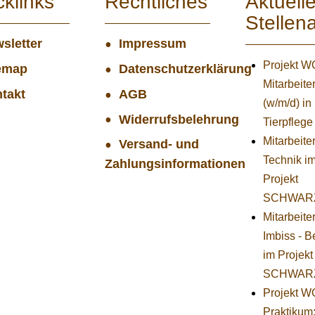
cklinks
Rechtliches
Aktuell
Stellen
sletter
Impressum
Projekt 
emap
Datenschutzerklärung
Mitarbeiter
takt
AGB
(w/m/d) in
Widerrufsbelehrung
Tierpflege
Mitarbeiter
Versand- und
Technik i
Zahlungsinformationen
Projekt
SCHWAR
Mitarbeite
Imbiss - B
im Projekt
SCHWAR
Projekt 
Praktikum