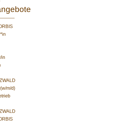
e
angebote
WORBIS
*in
/in
m
ZWALD
r(w/m/d)
etrieb
ZWALD
WORBIS
: