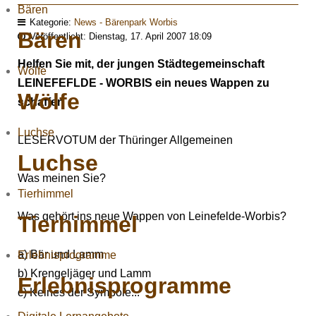
Bären
Kategorie:
News - Bärenpark Worbis
Bären
Veröffentlicht: Dienstag, 17. April 2007 18:09
Helfen Sie mit, der jungen Städtegemeinschaft
Wölfe
LEINEFEFLDE - WORBIS ein neues Wappen zu
Wölfe
schaffen
Luchse
LESERVOTUM der Thüringer Allgemeinen
Luchse
Was meinen Sie?
Tierhimmel
Was gehört ins neue Wappen von Leinefelde-Worbis?
Tierhimmel
a) Bär und Lamm
Erlebnisprogramme
b) Krengeljäger und Lamm
Erlebnisprogramme
c) Keines der Symbole...