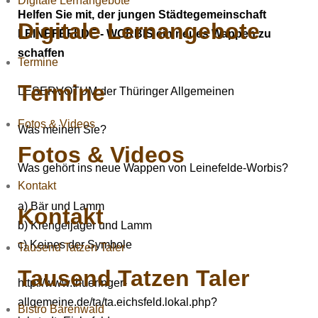
Digitale Lernangebote
Helfen Sie mit, der jungen Städtegemeinschaft
Digitale Lernangebote
LEINEFEFLDE - WORBIS ein neues Wappen zu
schaffen
Termine
Termine
LESERVOTUM der Thüringer Allgemeinen
Fotos & Videos
Was meinen Sie?
Fotos & Videos
Was gehört ins neue Wappen von Leinefelde-Worbis?
Kontakt
a) Bär und Lamm
Kontakt
b) Krengeljäger und Lamm
c) Keines der Symbole
Tausend Tatzen Taler
Tausend Tatzen Taler
http://www.thueringer-
allgemeine.de/ta/ta.eichsfeld.lokal.php?
Bistro Bärenwald