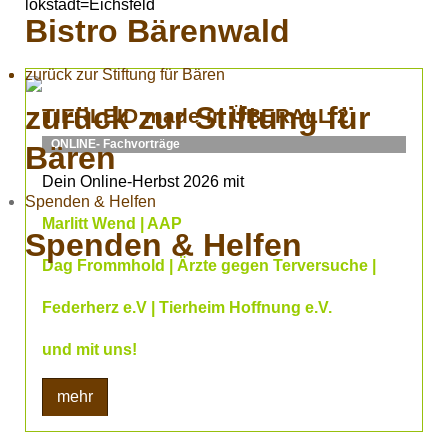
lokstadt=Eichsfeld
Bistro Bärenwald
zurück zur Stiftung für Bären
zurück zur Stiftung für
TIERLEID made in ÜBERALL 2
ONLINE- Fachvorträge
Bären
Dein Online-Herbst 2026 mit
Spenden & Helfen
Marlitt Wend | AAP
Spenden & Helfen
Dag Frommhold | Ärzte gegen Terversuche |
Federherz e.V | Tierheim Hoffnung e.V.
und mit uns!
mehr