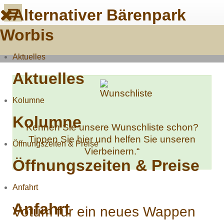
Alternativer Bärenpark
Worbis
Aktuelles
Aktuelles
Kolumne
Kolumne
Kennen Sie unsere Wunschliste schon?
Tippen Sie hier und helfen Sie unseren
Öffnungszeiten & Preise
Vierbeinern.“
Öffnungszeiten & Preise
Anfahrt
Anfahrt
Votum für ein neues Wappen