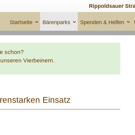
Rippoldsauer Str
Startseite
Bärenparks
Spenden & Helfen
te schon?
e unseren Vierbeinern.
renstarken Einsatz