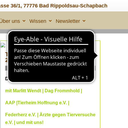
asse 36/1, 77776 Bad Rippoldsau-Schapbach
Über uns
Wissen
Newsletter
TIERLEID made in ÜBERALL
2
ONLINE Fachvorträge
Dein Online--Herbst 2026
mit Marlitt Wendt | Dag Frommhold |
AAP |Tierheim Hoffnung e.V. |
Federherz e.V. | Ärzte gegen Tierversuche
e.V. | und mit uns!