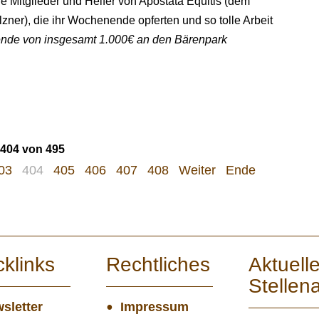
e Mitglieder und Helfer von Apostata Equitis (dem
zner), die ihr Wochenende opferten und so tolle Arbeit
ende von insgesamt 1.000€ an den Bärenpark
 404 von 495
03
404
405
406
407
408
Weiter
Ende
cklinks
Rechtliches
Aktuell
Stellen
sletter
Impressum