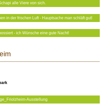
chapi alle Viere von sich.
ben in der frischen Luft - Hauptsache man schläft gut!
possiert - ich Wünsche eine gute Nacht!
heim
park
ge_Friolzheim-Ausstellung