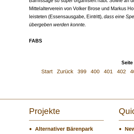
Bärnissage so super organisiert habt. Sowie an di
Mittelalterverein von Volker Brose und Markus Hol
leisteten (Essensausgabe, Eintritt),
dass eine Sp
übergeben werden konnte.
FABS
Seite
Start
Zurück
399
400
401
402
4
Projekte
Qui
Alternativer Bärenpark
New