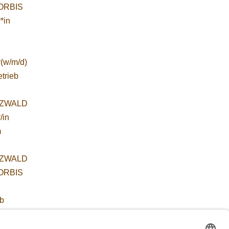
WORBIS
*in
r(w/m/d)
etrieb
ZWALD
/in
m
ZWALD
WORBIS
:
ab
 für