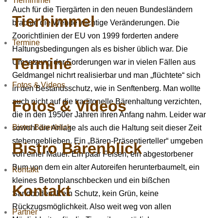
Tierhimmel
Auch für die Tiergärten in den neuen Bundesländern
Tierhimmel
brachte die Wende wichtige Veränderungen. Die
Zoorichtlinien der EU von 1999 forderten andere
Termine
Haltungsbedingungen als es bisher üblich war. Die
Termine
Umsetzung der Forderungen war in vielen Fällen aus
Geldmangel nichrt realisierbar und man „flüchtete“ sich
Fotos & Videos
in den Bestandsschutz, wie in Senftenberg. Man wollte
Fotos & Videos
auch nicht auf die traditonelle Bärenhaltung verzichten,
die in den 1950er Jahren ihren Anfang nahm. Leider war
Bistro Bärenblick
sowohl die Anlage als auch die Haltung seit dieser Zeit
stehengeblieben. Ein „Bären-Präsentierteller“ umgeben
Bistro Bärenblick
von einer Mauer. Ein paar Felsen, ein abgestorbener
Bum von dem ein alter Autoreifen herunterbaumelt, ein
Kontakt
kleines Betonplanschbecken und ein bißchen
Kontakt
Sandboden. Kein Schutz, kein Grün, keine
Rückzugsmöglichkeit. Also weit weg von allen
Partner