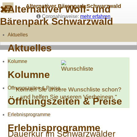
Alternativer Bärenpark Schwarzwald
Alternativer Wolf- und
Coronahinweise:
mehr erfahren
Bärenpark Schwarzwald
Aktuelles
Aktuelles
Kolumne
Kolumne
Öffnungszeiten & Preise
Kennen Sie unsere Wunschliste schon?
und helfen Sie unseren Vierbeinern.“
Öffnungszeiten & Preise
Erlebnisprogramme
Erlebnisprogramme
Dauerkur im Schwarzwälder