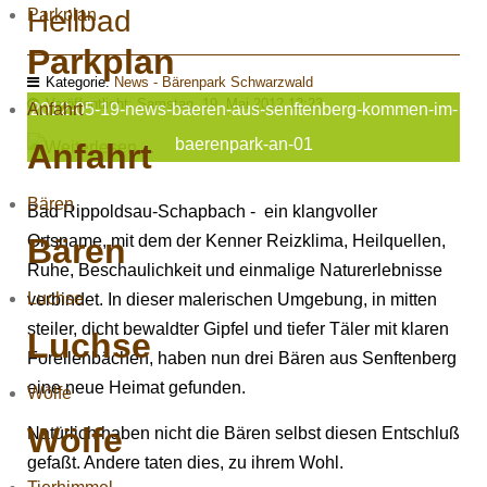
Heilbad
Parkplan
Parkplan
Kategorie:
News - Bärenpark Schwarzwald
Veröffentlicht: Samstag, 19. Mai 2012 12:23
Anfahrt
2012-05-19-news-baeren-aus-senftenberg-kommen-im-
baerenpark-an-01
Anfahrt
Bären
Bad Rippoldsau-Schapbach - ein klangvoller
Bären
Ortsname, mit dem der Kenner Reizklima, Heilquellen,
Ruhe, Beschaulichkeit und einmalige Naturerlebnisse
Luchse
verbindet. In dieser malerischen Umgebung, in mitten
steiler, dicht bewaldter Gipfel und tiefer Täler mit klaren
Luchse
Forellenbächen, haben nun drei Bären aus Senftenberg
eine neue Heimat gefunden.
Wölfe
Wölfe
Natürlich haben nicht die Bären selbst diesen Entschluß
gefaßt. Andere taten dies, zu ihrem Wohl.