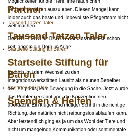
Möglichkeiten für die Tiere, ihre natürlichen
Partner
Verhaltensweisen auszuleben. Diesen Mangel kann
leider auch das beste und liebevollste Pflegerteam nicht
Tausend Tatzen Taler
wett machen.
Tausend Tatzen Taler
Der STIFTUNG für BÄREN war dies natürlich schon
seit langem ein Dorn im Auge.
Startseite Stiftung für Bären
Startseite Stiftung für
Bären
Endlich, mit dem Wechsel zu den
Integrationswerkstätten Lausitz als neunen Betreiber
Spenden & Helfen
des Tierparks, kam Bewegung in die Sache. Jetzt wurde
das Problem erkannt und die Konzeption neu
Spenden & Helfen
überdacht. Ein kluger und mutiger Schritt in die richtige
Richtung, der natürlich nicht reibungslos ablaufen kann.
Aber letztendlich ging es ja um das Wohl der Tiere und
nicht um mangelnde Kommunikation oder sentimentale