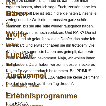
ins Fell zu schießen. Ich habe es dann über mich
Bären
ergehen lassen, aber ich sage Euch, zerstört habe ich
Bären
den Pfeil sofort! Der ist jetzt in die kleinsten Einzelteile
zerlegt und die Wolfsdiener mussten ganz schön
Wölfe
sammeln, bis sie alle Teile wieder rausgeholt haben.
Wölfe
Nicht, dass wir uns noch verletzen. Und RAIK? Der ist
hier auf und ab gelaufen wie ein Doofer, das habe ich
Luchse
mir erspart. Und erwischt haben sie ihn trotzdem. Die
Wolfsdiener sagen, sie haben uns geimpft, damit wir
Luchse
keine Krankheiten bekommen. Naja, wir wollen ihnen
mal glauben. Dafür haben wir zumindest ein leckeres
Tierhimmel
Küken für zwischendurch bekommen. Bei PRIMUS
Tierhimmel
waren sie auch, nur für ELBA hatten sie keine Zeit mehr.
Die darf sich noch auf ihren Tag „freuen“.
Erlebnisprogramme
Erlebnisprogramme
Bleibt wachsam,
Eure RONJA