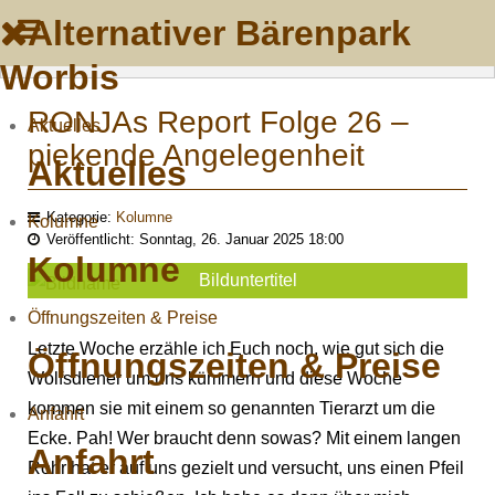
Alternativer Bärenpark
Worbis
RONJAs Report Folge 26 –
Aktuelles
piekende Angelegenheit
Aktuelles
Kategorie:
Kolumne
Kolumne
Veröffentlicht: Sonntag, 26. Januar 2025 18:00
Kolumne
Bilduntertitel
Öffnungszeiten & Preise
Letzte Woche erzähle ich Euch noch, wie gut sich die
Öffnungszeiten & Preise
Wolfsdiener um uns kümmern und diese Woche
kommen sie mit einem so genannten Tierarzt um die
Anfahrt
Ecke. Pah! Wer braucht denn sowas? Mit einem langen
Anfahrt
Rohr hat er auf uns gezielt und versucht, uns einen Pfeil