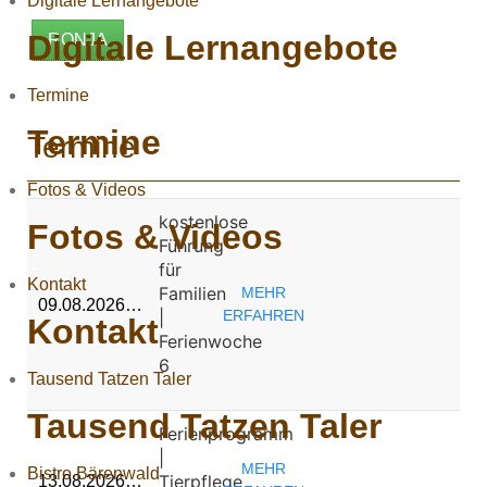
Digitale Lernangebote
Digitale Lernangebote
RONJA
Termine
Termine
Termine
Fotos & Videos
kostenlose
Fotos & Videos
Führung
für
Kontakt
Familien
MEHR
09.08.2026…
|
ERFAHREN
Kontakt
Ferienwoche
6
Tausend Tatzen Taler
Tausend Tatzen Taler
Ferienprogramm
|
MEHR
Bistro Bärenwald
Tierpflege
13.08.2026…