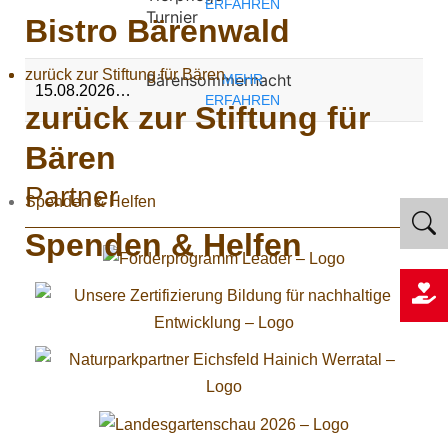
ERFAHREN
Turnier
Bistro Bärenwald
zurück zur Stiftung für Bären
Bärensommernacht
MEHR
15.08.2026…
ERFAHREN
zurück zur Stiftung für
Bären
Partner
Spenden & Helfen
Spenden & Helfen