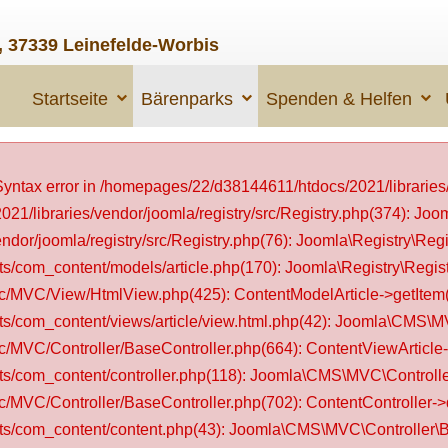
, 37339 Leinefelde-Worbis
Startseite
Bärenparks
Spenden & Helfen
ntax error in /homepages/22/d38144611/htdocs/2021/libraries/
1/libraries/vendor/joomla/registry/src/Registry.php(374): Joo
or/joomla/registry/src/Registry.php(76): Joomla\Registry\Regis
om_content/models/article.php(170): Joomla\Registry\Registr
c/MVC/View/HtmlView.php(425): ContentModelArticle->getItem(
/com_content/views/article/view.html.php(42): Joomla\CMS\M
/MVC/Controller/BaseController.php(664): ContentViewArticle-
com_content/controller.php(118): Joomla\CMS\MVC\Controller
/MVC/Controller/BaseController.php(702): ContentController->d
/com_content/content.php(43): Joomla\CMS\MVC\Controller\Ba