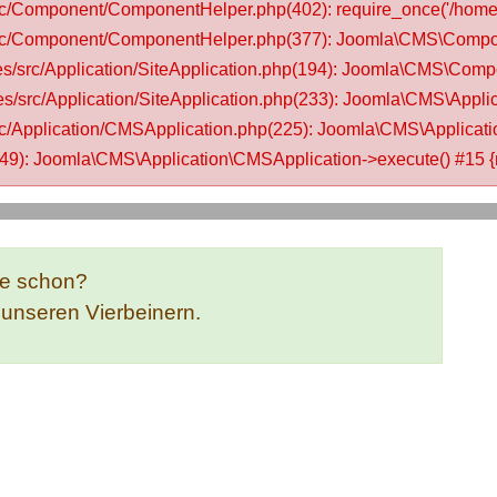
rc/Component/ComponentHelper.php(402): require_once('/homep
/src/Component/ComponentHelper.php(377): Joomla\CMS\Comp
es/src/Application/SiteApplication.php(194): Joomla\CMS\Co
/src/Application/SiteApplication.php(233): Joomla\CMS\Applica
c/Application/CMSApplication.php(225): Joomla\CMS\Applicati
9): Joomla\CMS\Application\CMSApplication->execute() #15 {
te schon?
e unseren Vierbeinern.