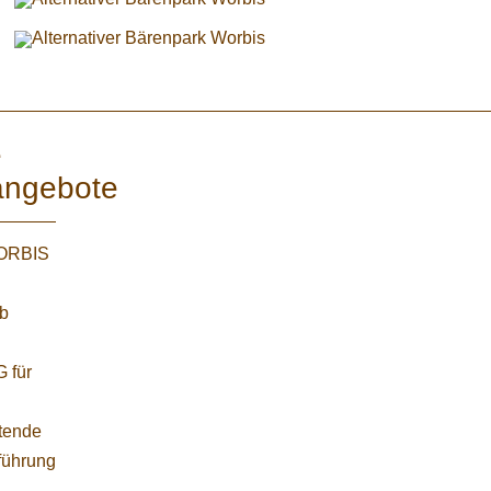
e
angebote
WORBIS
:
ab
 für
etende
führung