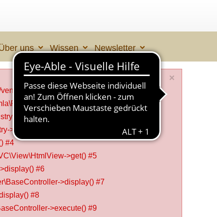
Über uns
Wissen
Newsletter
×
vendor/joomla/registry/src/Format/Json.php:78
mla\Registry\Format\Json->stringToObject() #1
try->loadString() #2
y->__construct() #3
) #4
VC\View\HtmlView->get() #5
>display() #6
\BaseController->display() #7
isplay() #8
seController->execute() #9