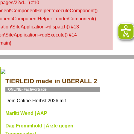
ages/22/d...') #10
onent\ComponentHelper::executeComponent()
mponent\ComponentHelper::renderComponent()
tion\SiteApplication->dispatch() #13
on\SiteApplication->doExecute() #14
main}
TIERLEID made in ÜBERALL 2
ONLINE- Fachvorträge
Dein Online-Herbst 2026 mit
Marlitt Wend | AAP
Dag Frommhold | Ärzte gegen
Terversuche |