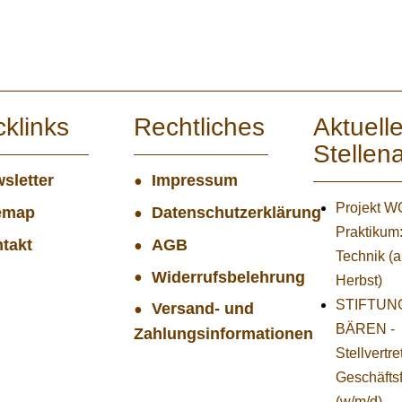
cklinks
Rechtliches
Aktuell
Stellen
sletter
Impressum
Projekt 
emap
Datenschutzerklärung
Praktikum
takt
AGB
Technik (
Widerrufsbelehrung
Herbst)
STIFTUNG
Versand- und
BÄREN -
Zahlungsinformationen
Stellvertr
Geschäfts
(w/m/d)