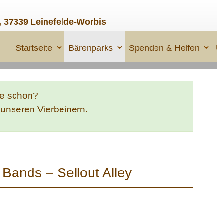
, 37339 Leinefelde-Worbis
Startseite
Bärenparks
Spenden & Helfen
te schon?
e unseren Vierbeinern.
e Bands – Sellout Alley