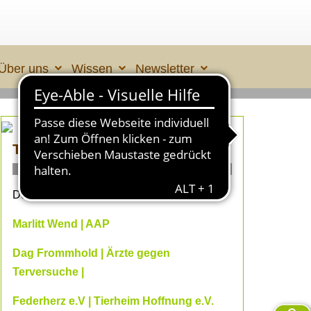
Über uns
Wissen
Newsletter
TIERLEID made in ÜBERALL 2
ONLINE- Fachvorträge
Dein Online-Herbst 2026 mit
Marlitt Wend | AAP
Dag Frommhold | Ärzte gegen
Terversuche |
Federherz e.V | Tierheim Hoffnung e.V.