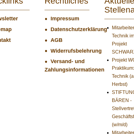
cklinks
Rechtliches
Aktuell
Stellen
sletter
Impressum
Mitarbeiter
emap
Datenschutzerklärung
Technik i
takt
AGB
Projekt
Widerrufsbelehrung
SCHWAR
Projekt 
Versand- und
Praktikum
Zahlungsinformationen
Technik (
Herbst)
STIFTUNG
BÄREN -
Stellvertr
Geschäfts
(w/m/d)
Mitarbeite