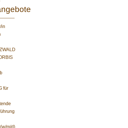
e
angebote
/in
m
ZWALD
WORBIS
:
ab
 für
etende
führung
r(w/m/d)