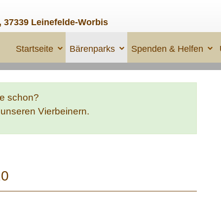
, 37339 Leinefelde-Worbis
Startseite
Bärenparks
Spenden & Helfen
te schon?
e unseren Vierbeinern.
20