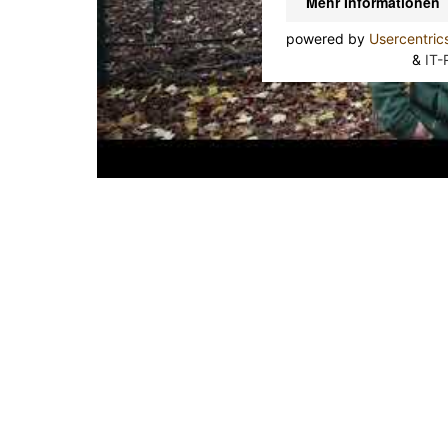
Mehr Informationen
powered by
Usercentri
&
IT-