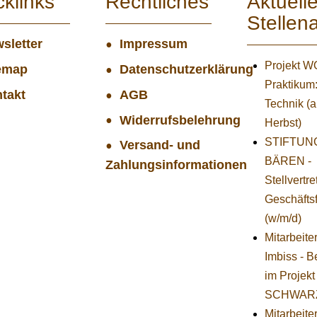
cklinks
Rechtliches
Aktuell
Stellen
sletter
Impressum
Projekt 
emap
Datenschutzerklärung
Praktikum
takt
AGB
Technik (
Widerrufsbelehrung
Herbst)
STIFTUNG
Versand- und
BÄREN -
Zahlungsinformationen
Stellvertr
Geschäfts
(w/m/d)
Mitarbeite
Imbiss - B
im Projekt
SCHWAR
Mitarbeiter