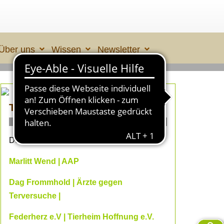
Über uns
Wissen
Newsletter
TIERLEID made in ÜBERALL 2
ONLINE- Fachvorträge
Dein Online-Herbst 2026 mit
Marlitt Wend | AAP
Dag Frommhold | Ärzte gegen
Terversuche |
Federherz e.V | Tierheim Hoffnung e.V.