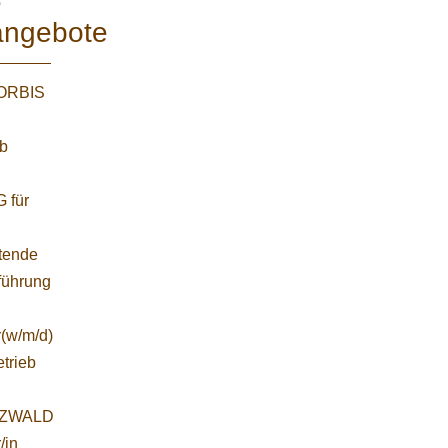
e
angebote
WORBIS
:
ab
 für
etende
führung
r(w/m/d)
etrieb
ZWALD
/in