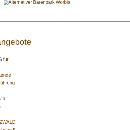
e
angebote
 für
etende
führung
/in
m
ZWALD
r(w/m/d)