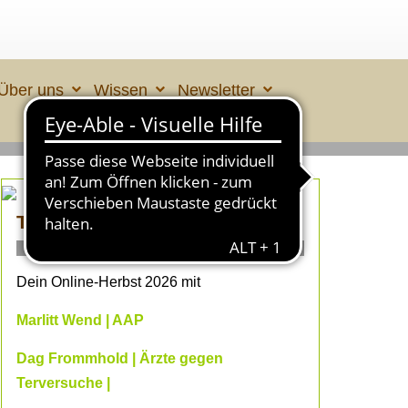
Über uns
Wissen
Newsletter
TIERLEID made in ÜBERALL 2
ONLINE- Fachvorträge
Dein Online-Herbst 2026 mit
Marlitt Wend | AAP
Dag Frommhold | Ärzte gegen
Terversuche |