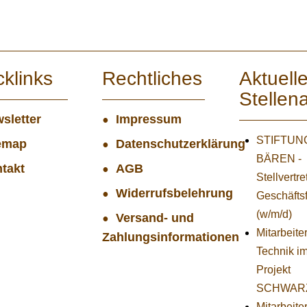
cklinks
Rechtliches
Aktuell
Stellen
sletter
Impressum
STIFTUNG
emap
Datenschutzerklärung
BÄREN -
takt
AGB
Stellvertr
Widerrufsbelehrung
Geschäfts
(w/m/d)
Versand- und
Mitarbeiter
Zahlungsinformationen
Technik i
Projekt
SCHWAR
Mitarbeite