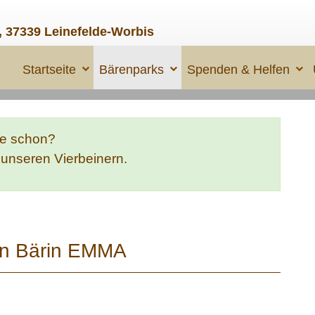
, 37339 Leinefelde-Worbis
Startseite
Bärenparks
Spenden & Helfen
te schon?
e unseren Vierbeinern.
on Bärin EMMA