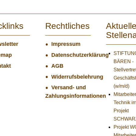
cklinks
Rechtliches
Aktuell
Stellen
sletter
Impressum
STIFTUNG
emap
Datenschutzerklärung
BÄREN -
takt
AGB
Stellvertr
Widerrufsbelehrung
Geschäfts
(w/m/d)
Versand- und
Mitarbeiter
Zahlungsinformationen
Technik i
Projekt
SCHWAR
Projekt 
Mitarbeiter