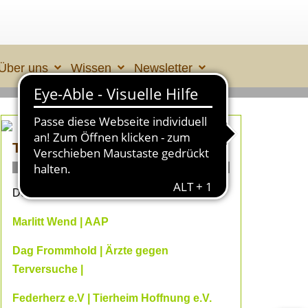
Über uns
Wissen
Newsletter
TIERLEID made in ÜBERALL 2
ONLINE- Fachvorträge
Dein Online-Herbst 2026 mit
Marlitt Wend | AAP
Dag Frommhold | Ärzte gegen
Terversuche |
Federherz e.V | Tierheim Hoffnung e.V.