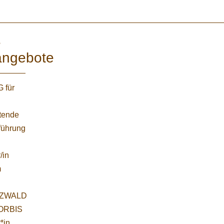
e
angebote
 für
etende
führung
/in
m
ZWALD
WORBIS
*in