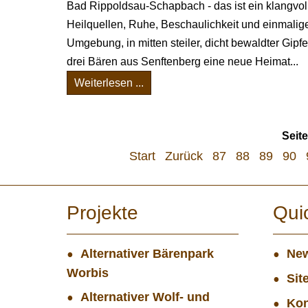
Bad Rippoldsau-Schapbach - das ist ein klangvol
Heilquellen, Ruhe, Beschaulichkeit und einmalige
Umgebung, in mitten steiler, dicht bewaldter Gipf
drei Bären aus Senftenberg eine neue Heimat...
Weiterlesen ...
Seit
Start
Zurück
87
88
89
90
Projekte
Qui
Alternativer Bärenpark
New
Worbis
Sit
Alternativer Wolf- und
Kon