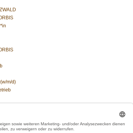
ZWALD
WORBIS
*in
WORBIS
:
ab
r(w/m/d)
etrieb
ZWALD
 für
etende