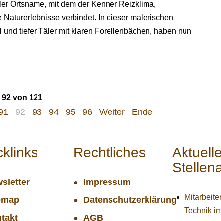
ler Ortsname, mit dem der Kenner Reizklima,
 Naturerlebnisse verbindet. In dieser malerischen
el und tiefer Täler mit klaren Forellenbächen, haben nun
e 92 von 121
91
92
93
94
95
96
Weiter
Ende
cklinks
Rechtliches
Aktuell
Stellen
sletter
Impressum
Mitarbeiter
emap
Datenschutzerklärung
Technik i
takt
AGB