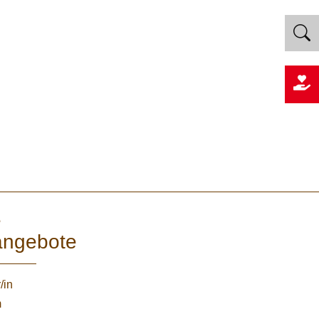
e
angebote
/in
m