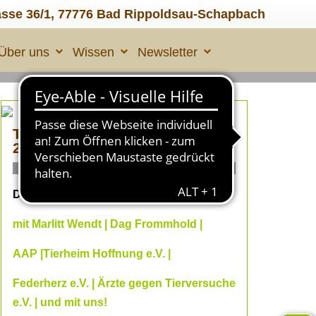
asse 36/1, 77776 Bad Rippoldsau-Schapbach
Über uns
Wissen
Newsletter
TIERLEID made in ÜBERALL
2
ONLINE Fachvorträge
Dein Online--Herbst 2026
mit Marlitt Wendt | Dag Frommhold |
AAP |Tierheim Hoffnung e.V. |
Federherz e.V. | Ärzte gegen Tierversuche
e.V. | und mit uns!