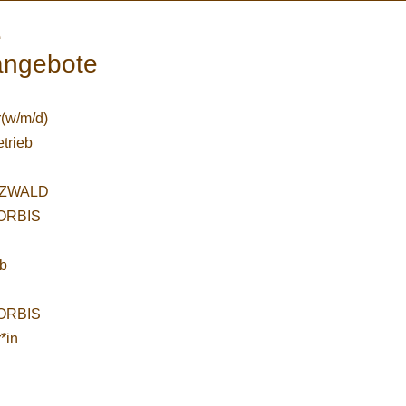
e
angebote
r(w/m/d)
etrieb
ZWALD
WORBIS
:
ab
WORBIS
*in