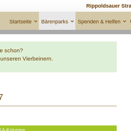
Rippoldsauer Str
Startseite
Bärenparks
Spenden & Helfen
te schon?
e unseren Vierbeinern.
7
KA-Kolumne