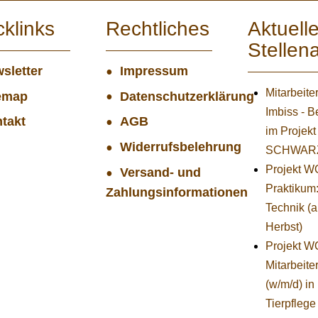
cklinks
Rechtliches
Aktuell
Stellen
sletter
Impressum
Mitarbeite
emap
Datenschutzerklärung
Imbiss - B
takt
AGB
im Projekt
Widerrufsbelehrung
SCHWAR
Projekt 
Versand- und
Praktikum
Zahlungsinformationen
Technik (
Herbst)
Projekt 
Mitarbeiter
(w/m/d) in
Tierpflege