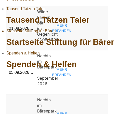
Tausend Tatzen Taler
Wilde
Farben:
Tausend Tatzen Taler
Bär
MEHR
im
21.08.2026…
Startseite Stiftung für Bären
ERFAHREN
Gegenlicht
21.08.2026
Startseite Stiftung für Bäre
Spenden & Helfen
Nachts
im
Spenden & Helfen
Bärenpark
MEHR
|
05.09.2026…
ERFAHREN
September
2026
Nachts
im
Bärenpark
MEHR