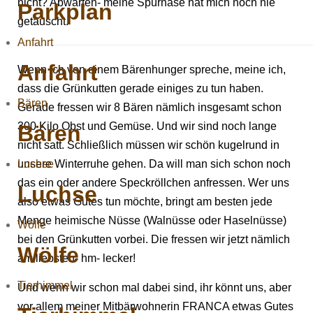
nicht? Abwarten- meine Spürnase hat mich noch nie
Parkplan
getäuscht.
Anfahrt
Anfahrt
Wenn ich von einem Bärenhunger spreche, meine ich,
dass die Grünkutten gerade einiges zu tun haben.
Bären
Gerade fressen wir 8 Bären nämlich insgesamt schon
300 Kilo Obst und Gemüse. Und wir sind noch lange
Bären
nicht satt. Schließlich müssen wir schön kugelrund in
Luchse
unsere Winterruhe gehen. Da will man sich schon noch
das ein oder andere Speckröllchen anfressen. Wer uns
Luchse
also etwas Gutes tun möchte, bringt am besten jede
Menge heimische Nüsse (Walnüsse oder Haselnüsse)
Wölfe
bei den Grünkutten vorbei. Die fressen wir jetzt nämlich
Wölfe
am liebsten- hm- lecker!
Tierhimmel
Und wenn wir schon mal dabei sind, ihr könnt uns, aber
vor allem meiner Mitbärwohnerin FRANCA etwas Gutes