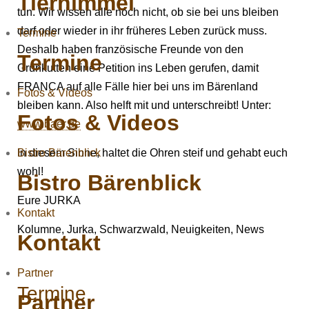
Tierhimmel
tun. Wir wissen alle noch nicht, ob sie bei uns bleiben
darf oder wieder in ihr früheres Leben zurück muss.
Termine
Deshalb haben französische Freunde von den
Termine
Grünkutten eine Petition ins Leben gerufen, damit
FRANCA auf alle Fälle hier bei uns im Bärenland
Fotos & Videos
bleiben kann. Also helft mit und unterschreibt! Unter:
Fotos & Videos
www.baer.de
Bistro Bärenblick
In diesem Sinne, haltet die Ohren steif und gehabt euch
wohl!
Bistro Bärenblick
Eure JURKA
Kontakt
Kolumne, Jurka, Schwarzwald, Neuigkeiten, News
Kontakt
Partner
Termine
Partner