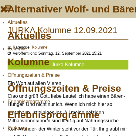
Alternativer Wolf- und Bä
Aktuelles
JURKA Kolumne 12.09.2021
Aktuelles
Kategorie:
Kolumne
Kolumne
Veröffentlicht: Sonntag, 12. September 2021 15:21
Kolumne
Jurka-Kolumne
Öffnungszeiten & Preise
Ein Wort auf allen Vieren
Öffnungszeiten & Preise
Ciao und grüß Gott, liebe Leute! Ich habe einen Bären-
Erlebnisprogramme
Hunger. Und nicht nur ich. Wenn ich mich hier so
Erlebnisprogramme
umschaue, ist einiges los. All meine pelzigen
Mitbärwohner/innen sind fleißig auf Nahrungssuche.
Parkplan
Kein Wunder- der Winter steht vor der Tür. Ihr glaubt mir