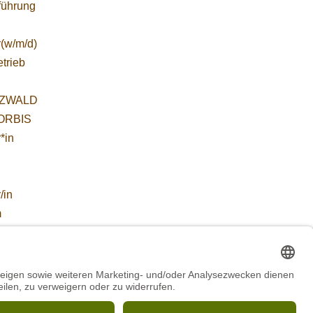
führung
r(w/m/d)
etrieb
ZWALD
WORBIS
*in
/in
m
ZWALD
WORBIS
:
ab