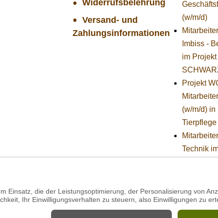
Widerrufsbelehrung
Geschäfts
(w/m/d)
Versand- und
Mitarbeite
Zahlungsinformationen
Imbiss - B
im Projekt
SCHWAR
Projekt 
Mitarbeiter
(w/m/d) in
Tierpflege
Mitarbeiter
Technik i
Projekt
SCHWAR
Projekt 
Praktikum
Technik (