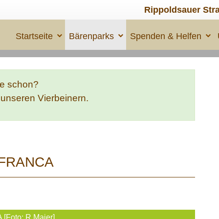
Rippoldsauer Str
Startseite
Bärenparks
Spenden & Helfen
te schon?
e unseren Vierbeinern.
| FRANCA
[Foto: R.Maier]