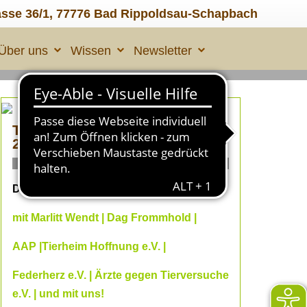
asse 36/1, 77776 Bad Rippoldsau-Schapbach
Über uns
Wissen
Newsletter
TIERLEID made in ÜBERALL
2
ONLINE Fachvorträge
Dein Online--Herbst 2026
mit Marlitt Wendt | Dag Frommhold |
AAP |Tierheim Hoffnung e.V. |
Federherz e.V. | Ärzte gegen Tierversuche
e.V. | und mit uns!