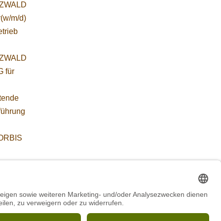
ZWALD
r(w/m/d)
etrieb
ZWALD
 für
etende
führung
WORBIS
:
ab
WORBIS
*in