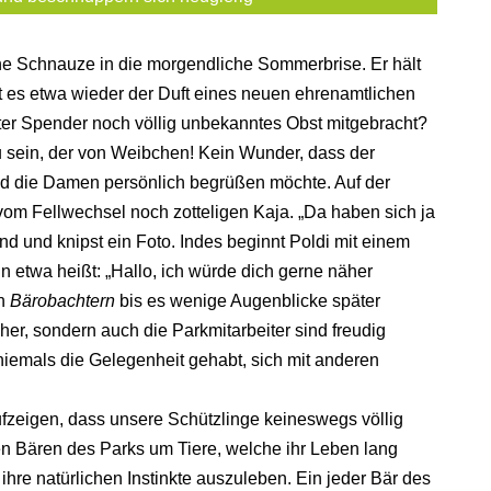
ine Schnauze in die morgendliche Sommerbrise. Er hält
Ist es etwa wieder der Duft eines neuen ehrenamtlichen
rter Spender noch völlig unbekanntes Obst mitgebracht?
 sein, der von Weibchen! Kein Wunder, dass der
 und die Damen persönlich begrüßen möchte. Auf der
 vom Fellwechsel noch zotteligen Kaja. „Da haben sich ja
d und knipst ein Foto. Indes beginnt Poldi mit einem
n etwa heißt: „Hallo, ich würde dich gerne näher
en
Bärobachtern
bis es wenige Augenblicke später
cher, sondern auch die Parkmitarbeiter sind freudig
iemals die Gelegenheit gehabt, sich mit anderen
ufzeigen, dass unsere Schützlinge keineswegs völlig
en Bären des Parks um Tiere, welche ihr Leben lang
hre natürlichen Instinkte auszuleben. Ein jeder Bär des