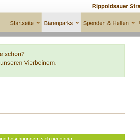
Rippoldsauer Str
Startseite
Bärenparks
Spenden & Helfen
te schon?
e unseren Vierbeinern.
und beschnuppern sich neugierig