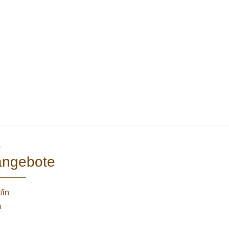
e
angebote
/in
m