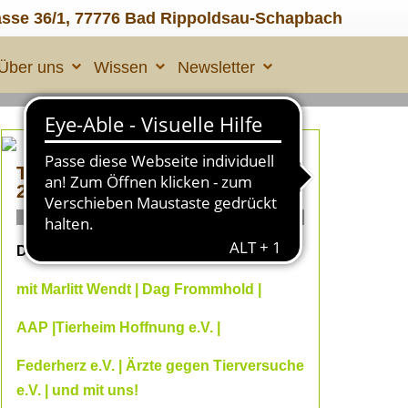
asse 36/1, 77776 Bad Rippoldsau-Schapbach
Über uns
Wissen
Newsletter
TIERLEID made in ÜBERALL
2
ONLINE Fachvorträge
Dein Online--Herbst 2026
mit Marlitt Wendt | Dag Frommhold |
AAP |Tierheim Hoffnung e.V. |
Federherz e.V. | Ärzte gegen Tierversuche
e.V. | und mit uns!