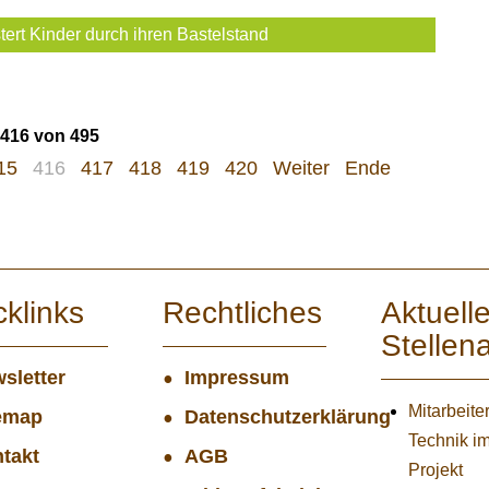
ert Kinder durch ihren Bastelstand
 416 von 495
15
416
417
418
419
420
Weiter
Ende
cklinks
Rechtliches
Aktuell
Stellen
sletter
Impressum
Mitarbeiter
emap
Datenschutzerklärung
Technik i
takt
AGB
Projekt