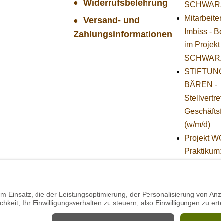
Widerrufsbelehrung
SCHWAR
Mitarbeite
Versand- und
Imbiss - B
Zahlungsinformationen
im Projekt
SCHWAR
STIFTUNG
BÄREN -
Stellvertr
Geschäfts
(w/m/d)
Projekt 
Praktikum
Technik (
Herbst)
Projekt 
Mitarbeiter
(w/m/d) in