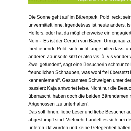
Die Sonne geht auf im Bärenpark. Poldi reckt se
unvermittelt inne. Irgendetwas ist heute anders. 
Helfers, oder hat da möglicherweise ein engagie
Nein - Es ist der Geruch von Bären! Um genau zu
friedliebende Poldi sich nicht lange bitten lässt
anderen Zaunseite sitzt er also vis–à–vis vor der
Zwei gefunden“, sagt eine Besucherin schmunzeln
freundlichen Schnauben, was wohl frei übersetzt i
kennenlernen!“. Gespanntes Schweigen unter d
passiert: Kaja antwortet leise. Nicht nur die Besu
überrascht, haben doch die beiden Bärendamen n
Artgenossen „zu unterhalten“.
Das soll Ihnen, liebe Leser und liebe Besucher a
abgestumpft sind. Vielmehr handelt es sich bei d
unterdrückt wurden und keine Gelegenheit hatten i