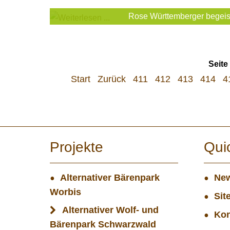
Rose Württemberger begeist
Seite
Start
Zurück
411
412
413
414
4
Projekte
Qui
Alternativer Bärenpark
New
Worbis
Sit
Alternativer Wolf- und
Kon
Bärenpark Schwarzwald