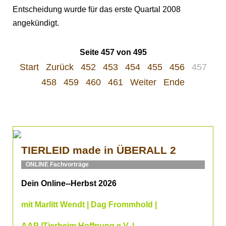
Entscheidung wurde für das erste Quartal 2008
angekündigt.
Seite 457 von 495
Start
Zurück
452
453
454
455
456
457
458
459
460
461
Weiter
Ende
TIERLEID made in ÜBERALL 2
ONLINE Fachvorträge
Dein Online--Herbst 2026
mit Marlitt Wendt | Dag Frommhold |
AAP |Tierheim Hoffnung e.V. |