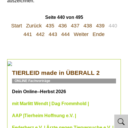
auszeichnen.
Seite 440 von 495
Start
Zurück
435
436
437
438
439
440
441
442
443
444
Weiter
Ende
TIERLEID made in ÜBERALL 2
ONLINE Fachvorträge
Dein Online--Herbst 2026
mit Marlitt Wendt | Dag Frommhold |
AAP |Tierheim Hoffnung e.V. |
Federherz e.V. | Ärzte gegen Tierversuche e.V. |