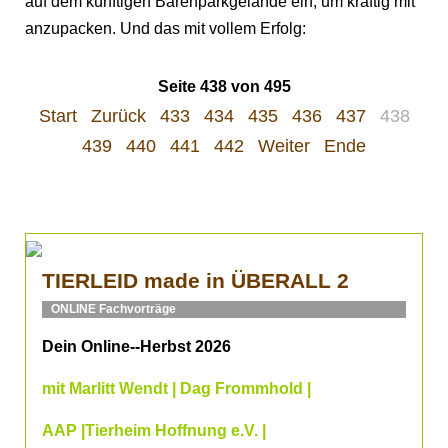
auf dem künftigen Bärenparkgelände ein, um kräftig mit
anzupacken. Und das mit vollem Erfolg:
Seite 438 von 495
Start
Zurück
433
434
435
436
437
438
439
440
441
442
Weiter
Ende
TIERLEID made in ÜBERALL 2
ONLINE Fachvorträge
Dein Online--Herbst 2026
mit Marlitt Wendt | Dag Frommhold |
AAP |Tierheim Hoffnung e.V. |