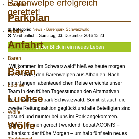
Bärenwelpe erfolgreich
Parkplan
gerettet!
Parkplan
Kategorie:
News - Bärenpark Schwarzwald
Anfahrt
Veröffentlicht: Samstag, 03. Dezember 2016 13:23
Anfahrt
Erster Blick in ein neues Leben
Bären
„Willkommen im Schwarzwald“ hieß es heute morgen
Bären
für AGONIS, den Bärenwelpen aus Albanien. Nach
einer langen, abenteuerlichen Reise erreichte unser
Luchse
Team in den frühen Tagesstunden den Alternativen
Luchse
Wolf- und Bärenpark Schwarzwald. Somit ist auch die
zweite Rettungsaktion geglückt und alle Beteiligten sind
Wölfe
gesund und munter bei uns im Park angekommen.
Wölfe
Seinem Namen gerecht werdend, betrat AGONIS –
albanisch: der frühe Morgen – um halb fünf sein neues