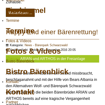
Tierhimmel
Zuhause.
Tierhimmel
Weiterlesen ...
Termine
Termine
Happy End einer Bärenrettung!
Fotos & Videos
Kategorie:
News - Bärenpark Schwarzwald
Fotos & Videos
Veröffentlicht: Freitag, 25. November 2016 20:05
ARIAN und ARTHOS in der Freianlage
Bistro Bärenblick
Bistro Bärenblick
Als Selfie-Bären in Albanien am Strand missbraucht,
beschlaganahmt und mit der Hilfe von Bears Albania in
Kontakt
den Alternativen Wolf- und Bärenpark Schwarzwald
Kontakt
gebracht, können die beiden Bärenbrüder ARIAN und
ARTHOS bereits auf eine tragische Vergangenheit
Partner
zurückblicken.