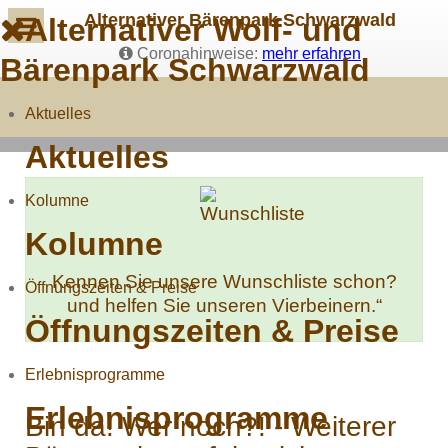
Alternativer Bärenpark Schwarzwald
Alternativer Wolf- und
Coronahinweise:
mehr erfahren
Bärenpark Schwarzwald
Aktuelles
Aktuelles
Kolumne
Kolumne
Kennen Sie unsere Wunschliste schon?
Öffnungszeiten & Preise
und helfen Sie unseren Vierbeinern.“
Öffnungszeiten & Preise
Erlebnisprogramme
Erlebnisprogramme
Bin da! Wer noch?! - Weiterer