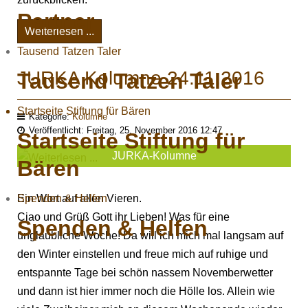
Partner
Weiterlesen ...
Tausend Tatzen Taler
JURKA Kolumne 24.11.2016
Tausend Tatzen Taler
Startseite Stiftung für Bären
Kategorie:
Kolumne
Veröffentlicht: Freitag, 25. November 2016 12:47
Startseite Stiftung für
JURKA-Kolumne
Bären
Ein Wort auf allen Vieren.
Spenden & Helfen
Ciao und Grüß Gott ihr Lieben! Was für eine
Spenden & Helfen
unglaubliche Woche! Da will ich mich mal langsam auf
den Winter einstellen und freue mich auf ruhige und
entspannte Tage bei schön nassem Novemberwetter
und dann ist hier immer noch die Hölle los. Allein wie